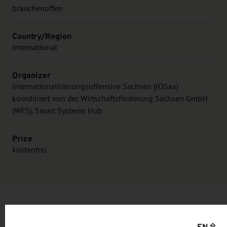
branchenoffen
Country/Region
International
Organizer
Internationalisierungsoffensive Sachsen (IOSax)
koordiniert von der Wirtschaftsförderung Sachsen GmbH
(WFS), Smart Systems Hub
Price
kostenfrei
Information and objective
EN