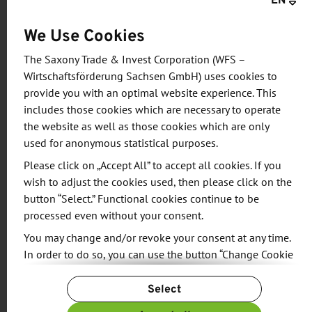
We Use Cookies
Agenda
The Saxony Trade & Invest Corporation (WFS –
Wirtschaftsförderung Sachsen GmbH) uses cookies to
provide you with an optimal website experience. This
Teilen Sie bis 31. Januar 2024 Ihre Idee für
includes those cookies which are necessary to operate
einen Prototypen oder eine
the website as well as those cookies which are only
Produktweiterentwicklung mit.
used for anonymous statistical purposes.
Please click on „Accept All” to accept all cookies. If you
12. - 14. März 2024 -
Prototyping:
In drei Tagen
wish to adjust the cookies used, then please click on the
entwickeln Sie gemeinsam mit Ihren
button “Select.” Functional cookies continue to be
Kooperationspartnern einen ersten Prototypen.
processed even without your consent.
Dabei begleiten die Coaches und Co-
You may change and/or revoke your consent at any time.
Innovationsspezialisten des Smart Systems
In order to do so, you can use the button “Change Cookie
Hubs das multidisziplinäre Team durch den
Settings” at the end of the page.
Select
Prozess.​
For more information, please see our
Privacy Policy.
Additional information can be found in our
Imprint
.