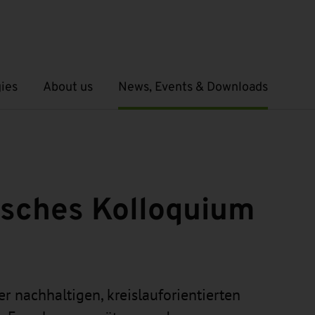
ies
About us
News, Events & Downloads
Open submenu
Open submenu
isches Kolloquium
er nachhaltigen, kreislauforientierten