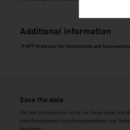
Additional information
HFT Professur für Holztechnik und Faserwerkst
Save the date
Ziel des Kolloquiums ist es, im Sinne einer nach
interdisziplinären Forschungsansätzen und Tech
berichten.