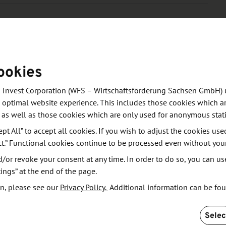
 und Faserwerkstofftechnik der Technischen Universität
Verein akademische Holzingenieure an der TU Dresden e. V.
ookies
 Invest Corporation (WFS – Wirtschaftsförderung Sachsen GmbH) 
eite des Veranstalters
 optimal website experience. This includes those cookies which ar
 as well as those cookies which are only used for anonymous stati
ept All” to accept all cookies. If you wish to adjust the cookies use
ct.” Functional cookies continue to be processed even without you
or revoke your consent at any time. In order to do so, you can us
ings” at the end of the page.
n, please see our
Privacy Policy.
Additional information can be fo
Selec
werpunkt auf "Holz im Maschinenbau".