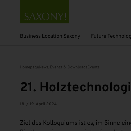
Business Location Saxony
Future Technolog
Open submenu
Open submenu
Homepage
News, Events & Downloads
Events
21. Holztechnolog
18. / 19. April 2024
Ziel des Kolloquiums ist es, im Sinne ein