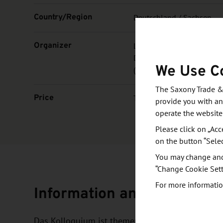
Country/Region
Deutschland / Sachsen
Organizer
Lehrstuhl für Holztechnik
Dresden, unterstützt vom 
We Use C
(VAH)
The Saxony Trade &
Price
Tagungsgebühr siehe Webs
provide you with an
operate the website
Please click on „Acc
on the button “Sele
You may change and/
“Change Cookie Sett
For more informatio
Information and objective
Das Kolloquium ist themenoffen, mit einem Sch