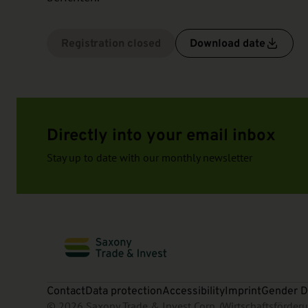
Registration closed
Download date
Directly into your email inbox
Stay up to date with our monthly newsletter
Contact
Data protection
Accessibility
Imprint
Gender D
© 2026 Saxony Trade & Invest Corp. (Wirtschaftsförde