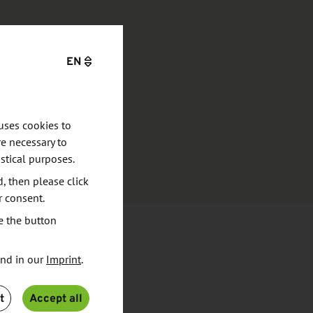
EN
uses cookies to
e necessary to
stical purposes.
d, then please click
r consent.
e the button
und in our
Imprint
.
t
Accept all