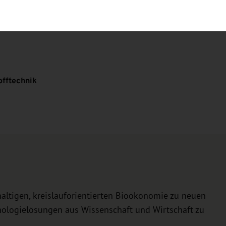
offtechnik
haltigen, kreislauforientierten Bioökonomie zu neuen
nologielösungen aus Wissenschaft und Wirtschaft zu