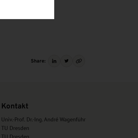
Share:
Kontakt
Univ.-Prof. Dr.-Ing. André Wagenführ
TU Dresden
TU Dresden