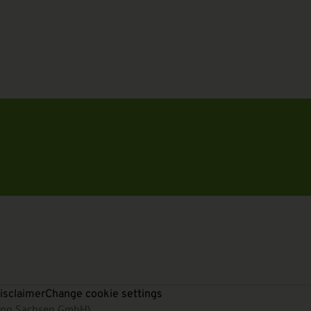
isclaimer
Change cookie settings
rung Sachsen GmbH)