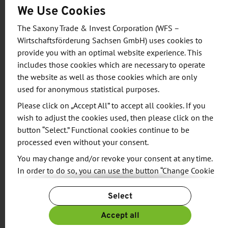
Referenten:
We Use Cookies
The Saxony Trade & Invest Corporation (WFS –
Katharina Tögel |
Wirtschaftsförderung Sachsen GmbH) uses cookies to
Bildungswerk der Sächsischen Wirtschaft
provide you with an optimal website experience. This
gGmbh
includes those cookies which are necessary to operate
Janett Krätzschmar-König
| Hallo India, Intap
the website as well as those cookies which are only
Maika Lieske | Kreiskrankenhaus Delitzsch
used for anonymous statistical purposes.
GmbH
Please click on „Accept All” to accept all cookies. If you
Kristin Schreiter und Regina Lindig | IHK
wish to adjust the cookies used, then please click on the
Chemnitz; IHK Dresden
button “Select.” Functional cookies continue to be
processed even without your consent.
Nach erfolgter Anmeldung erhalten Sie eine
You may change and/or revoke your consent at any time.
Eingangsbestätigung mit einem Link, über den Sie
In order to do so, you can use the button “Change Cookie
an der Videokonferenz (Webex) teilnehmen können.
Settings” at the end of the page.
Select
For more information, please see our
Privacy Policy.
Agenda
Additional information can be found in our
Imprint
.
Accept all