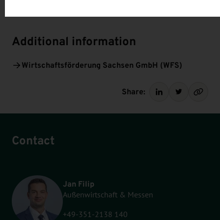
Additional information
Wirtschaftsförderung Sachsen GmbH (WFS)
Share:
Contact
Jan Filip
Außenwirtschaft & Messen
+49-351-2138 140