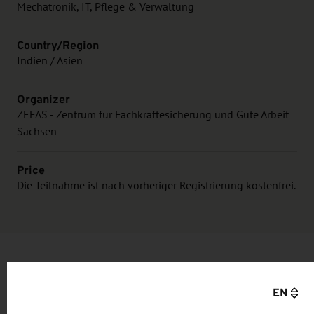
Mechatronik, IT, Pflege & Verwaltung
Country/Region
Indien / Asien
Organizer
ZEFAS - Zentrum für Fachkräftesicherung und Gute Arbeit
Sachsen
Price
Die Teilnahme ist nach vorheriger Registrierung kostenfrei.
Information and objective
EN