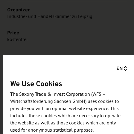
Organizer
Industrie- und Handelskammer zu Leipzig
Price
kostenfrei
EN
Information and objective
We Use Cookies
The Saxony Trade & Invest Corporation (WFS –
Die ausländischen Unternehmer machen im
Wirtschaftsförderung Sachsen GmbH) uses cookies to
Rahmen des Programms „Partnering in Business
provide you with an optimal website experience. This
with Germany“ des Bundesministeriums für
includes those cookies which are necessary to operate
Wirtschaft und Klimaschutz (BMWK) eine Reise
the website as well as those cookies which are only
nach Deutschland / Sachsen.
used for anonymous statistical purposes.