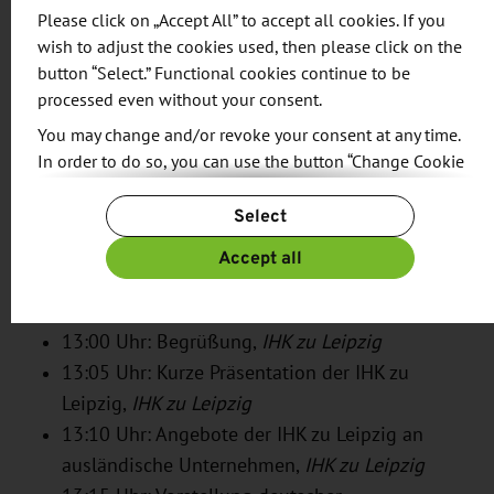
Please click on „Accept All” to accept all cookies. If you
Die Liste mit Firmenprofilen und
wish to adjust the cookies used, then please click on the
Kooperationswünschen ausländischer
button “Select.” Functional cookies continue to be
processed even without your consent.
Unternehmen können Sie in Kürze herunterladen.
You may change and/or revoke your consent at any time.
Bevorzugte Verhandlungssprache ist Englisch.
In order to do so, you can use the button “Change Cookie
Settings” at the end of the page.
Dolmetscher werden auf Nachfrage zur Verfügung
Select
gestellt.
For more information, please see our
Privacy Policy.
Additional information can be found in our
Imprint
.
Accept all
Agenda
13:00 Uhr: Begrüßung,
IHK zu Leipzig
13:05 Uhr: Kurze Präsentation der IHK zu
Leipzig,
IHK zu Leipzig
13:10 Uhr: Angebote der IHK zu Leipzig an
ausländische Unternehmen,
IHK zu Leipzig