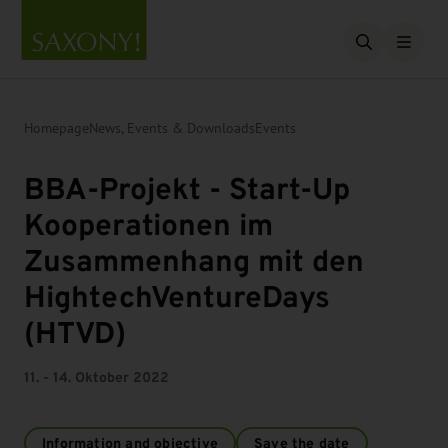
Open searc
Homepage
News, Events & Downloads
Events
BBA-Projekt - Start-Up
Kooperationen im
Zusammenhang mit den
HightechVentureDays
(HTVD)
11. - 14. Oktober 2022
Information and objective
Save the date