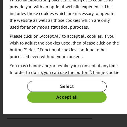
Wirtschaftsförderung Sachsen GmbH) uses cookies to
berücksichtigt :
provide you with an optimal website experience. This
includes those cookies which are necessary to operate
Sächsische KMU kommen mit internationalen
the website as well as those cookies which are only
Start-ups in Kontakt (Prüfung
used for anonymous statistical purposes.
Innovationsaspekte)
Please click on „Accept All” to accept all cookies. If you
Internationale Start-ups werden nach
wish to adjust the cookies used, then please click on the
potenziellem Zulieferbedarf gefragt und mit
button “Select.” Functional cookies continue to be
sächsischen Unternehmen vernetzt.
processed even without your consent.
Sächsische Start-ups können mit "Corporates"
You may change and/or revoke your consent at any time.
mögliche gemeinsame Projekte entwickeln
In order to do so, you can use the button “Change Cookie
Settings” at the end of the page.
Förderung des Austausch aller Start-ups
Select
untereinander
For more information, please see our
Privacy Policy.
Additional information can be found in our
Imprint
.
Accept all
___________________________________________