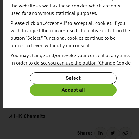
the website as well as those cookies which are only
In der Euphorie der Unternehmensübertragung
used for anonymous statistical purposes.
sollten jedoch erbrechtliche Fragestellungen nicht
Please click on „Accept All” to accept all cookies. If you
vergessen werden. Was bringt die beste
wish to adjust the cookies used, then please click on the
Unternehmensnachfolge, wenn im Nachgang der
button “Select.” Functional cookies continue to be
Familienfrieden gestört ist?
processed even without your consent.
You may change and/or revoke your consent at any time.
Anhand von Fallbeispielen erhalten Sie in dem
In order to do so, you can use the button “Change Cookie
Webinar einen Überblick zu erbrechtlichen Themen,
Settings” at the end of the page.
die im Zuge einer Unternehmensnachfolge nicht
Select
For more information, please see our
Privacy Policy.
aus den Augen verloren werden sollten.
Additional information can be found in our
Imprint
.
Accept all
Additional information
IHK Chemnitz
Share: