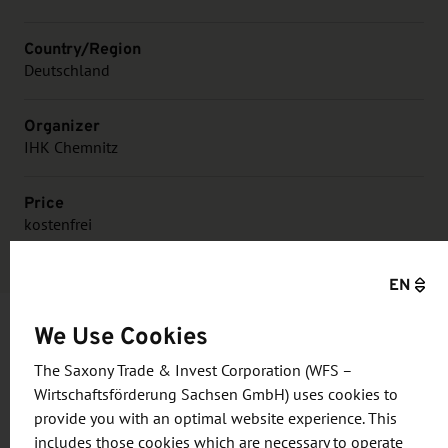
Country/Region
Deutschland
Organizer
IHK Chemnitz
Price
kostenfrei
EN
We Use Cookies
Information and objective
The Saxony Trade & Invest Corporation (WFS –
Wirtschaftsförderung Sachsen GmbH) uses cookies to
Für Unternehmer stellt es immer häufiger einen
provide you with an optimal website experience. This
includes those cookies which are necessary to operate
Glücksfall dar, wenn ein Nachfolger gefunden wird.