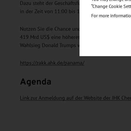
Dazu steht der Geschäftsführer der Deutschen 
“Change Cookie Sett
in der Zeit von 11:00 bis 14:00 Uhr für Einzelge
For more informatio
Nutzen Sie die Chance und informieren Sie sich 
419 Mrd US$ eine höheres Bruttoinlandsprodukt 
Wahlsieg Donald Trumps verstärkt Asien und Eu
https://zakk.ahk.de/panama/
Agenda
Link zur Anmeldung auf der Website der IHK Che