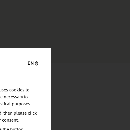
EN
uses cookies to
e necessary to
stical purposes.
d, then please click
r consent.
e the button