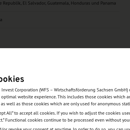
he Republik, El Salvador, Guatemala, Honduras und Panama
ma
ookies
 Invest Corporation (WFS – Wirtschaftsförderung Sachsen GmbH) 
 optimal website experience. This includes those cookies which ar
 as well as those cookies which are only used for anonymous stati
a, Dominikanische Republik, El Salvador, Guatemala,
ept All” to accept all cookies. If you wish to adjust the cookies use
ses Ländersprechtags.
ct.” Functional cookies continue to be processed even without you
or revoke your consent at any time. In order to do so, you can us