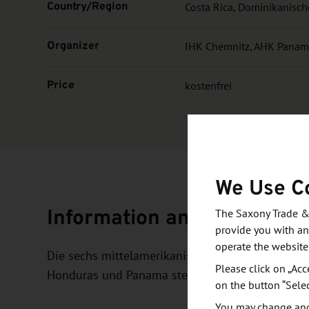
Country/Region
Costa Rica, Dominikanisc
Organizer
IHK Chemnitz, AHK Pana
Price
kostenfrei
We Use C
Information and objective
The Saxony Trade &
provide you with an
operate the website
Die sechs mittelamerikanischen Länder Costa Ric
Please click on „Acc
Honduras und Panama stehen im Mittelpunkt die
on the button “Sele
You may change and/