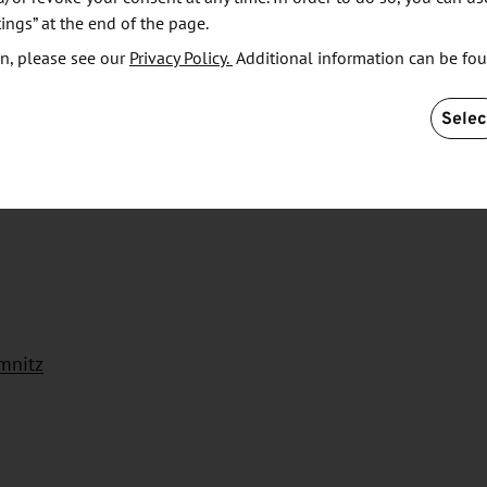
Auslandshandelskammer (AHK) Panama, Marco Jänicke,
ings” at the end of the page.
spräche von jeweils 30 Minuten zur Verfügung.
n, please see our
Privacy Policy.
Additional information can be fo
über eine Region mit 55 Mio. Einwohnern, die mit
Selec
(BIP) als Kolumbien aufweist und sich nach dem
ropa zuwenden wird.
mnitz