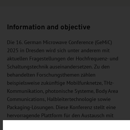
Information and objective
Die 16. German Microwave Conference (GeMiC)
2025 in Dresden wird sich unter anderem mit
aktuellen Fragestellungen der Hochfrequenz- und
Schaltungstechnik auseinandersetzen. Zu den
behandelten Forschungsthemen zählen
beispielsweise zukünftige Mobilfunknetze, THz-
Kommunikation, photonische Systeme, Body Area
Communications, Halbleitertechnologie sowie
Packaging-Lösungen. Diese Konferenz stellt eine
hervorragende Plattform für den Austausch mit
Fachleuten auf diesen Gebieten dar und bietet eine