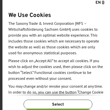
ausgezeichnete Gelegenheit, Kollegen aus der
EN
Industrie, aus Forschungsinstituten und
We Use Cookies
Universitäten zu treffen.
The Saxony Trade & Invest Corporation (WFS –
Im Rahmen der GeMiC 2025 werden zu den
Wirtschaftsförderung Sachsen GmbH) uses cookies to
folgenden Themen Vortragsreihen veranstaltet:
provide you with an optimal website experience. This
includes those cookies which are necessary to operate
the website as well as those cookies which are only
THz-Kommunikation: Ansätze für Schaltung,
used for anonymous statistical purposes.
Antenne, Signalverarbeitung und
Please click on „Accept All” to accept all cookies. If you
Systemdesign
wish to adjust the cookies used, then please click on the
Photonische integrierte Schaltungen für
button “Select.” Functional cookies continue to be
Mikrowellen-/RF-Signalverarbeitung
processed even without your consent.
Body Area Communications: Aktuelle
You may change and/or revoke your consent at any time.
Fortschritte und experimentelle Ergebnisse
In order to do so, you can use the button “Change Cookie
Gemeinsame Kommunikation und Sensorik
Settings” at the end of the page.
Elektronikgehäuse für RF-Anwendungen -
Select
For more information, please see our
Privacy Policy.
Herausforderungen bei der Integration und