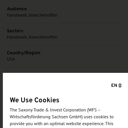
Audience
Handwerk, branchenoffen
Sectors
Handwerk, branchenoffen
Country/Region
USA
Organizer
Handwerkskammer zu Leipzig
EN
Price
We Use Cookies
kostenfrei
The Saxony Trade & Invest Corporation (WFS –
Wirtschaftsförderung Sachsen GmbH) uses cookies to
provide you with an optimal website experience. This