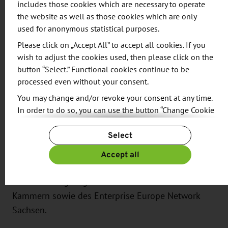
includes those cookies which are necessary to operate
the website as well as those cookies which are only
Information and objective
used for anonymous statistical purposes.
Please click on „Accept All” to accept all cookies. If you
Der facettenreiche US-Markt stellt kleine und
wish to adjust the cookies used, then please click on the
mittelständische Handwerksunternehmen oft vor
button “Select.” Functional cookies continue to be
große Herausforderungen. Um Ihnen Orientierung
processed even without your consent.
zu geben, erfahren Sie von Experten der Germany
You may change and/or revoke your consent at any time.
Trade and Invest GmbH sowie der AHK, wie Sie
In order to do so, you can use the button “Change Cookie
Settings” at the end of the page.
konkrete Geschäftsmöglichkeiten mit Blick auf die
Select
rechtlichen Besonderheiten optimal nutzen
For more information, please see our
Privacy Policy.
Additional information can be found in our
Imprint
.
können. Informieren Sie sich zudem zu den
Accept all
aktuellen USA-spezifischen
Unterstützungsangeboten der sächsischen
Kammern sowie des Enterprise Europe Network
Sachsen.