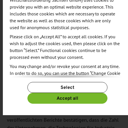
Wirtschaftsförderung Sachsen GmbH) uses cookies to
sowie Fragen der Cybersicherheit angesprochen.
provide you with an optimal website experience. This
Darüber hinaus sollen interessante Beispiele für
includes those cookies which are necessary to operate
Smart Factory und deren Entwicklungspotenzial
the website as well as those cookies which are only
aufgezeigt werden.
used for anonymous statistical purposes.
Please click on „Accept All” to accept all cookies. If you
Die Konferenz richtet sich an ein breites Spektrum
wish to adjust the cookies used, then please click on the
von Unternehmen (siehe oben "Branchen"). Sie
button “Select.” Functional cookies continue to be
processed even without your consent.
wird in polnischer Sprache abgehalten und ins
Deutsche übersetzt. In B2B-Gesprächen können die
You may change and/or revoke your consent at any time.
In order to do so, you can use the button “Change Cookie
Teilnehmer neue Geschäftskontakte knüpfen.
Settings” at the end of the page.
Select
Eine Anmeldung ist bis zum 29. September 2022
For more information, please see our
Privacy Policy.
Additional information can be found in our
Imprint
.
über das Online-Anmeldeformular möglich.
Accept all
Obwohl die in Polen und Deutschland
veröffentlichten Berichte bestätigen, dass die Zahl