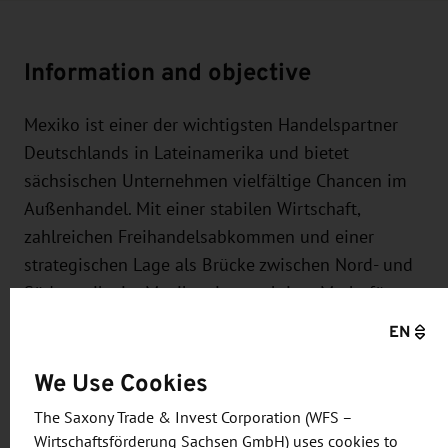
Information and objective
Mexiko ist einer der wichtigsten Handelspartner
Deutschlands in Lateinamerika und bietet
sächsischen Unternehmen vielfältige Chancen im
Außenhandel. Mit einer stabilen Wirtschaft,
zahlreichen Freihandelsabkommen und einer
strategischen Lage als Brücke zwischen Nord- und
Südamerika ist Mexiko ein attraktiver Markt für
den Export von Waren und Dienstleistungen.
EN
Besonders gefragt sind deutsche Technologien,
We Use Cookies
Maschinenbauprodukte und innovative Lösungen,
die in Mexiko auf großes Interesse stoßen.
The Saxony Trade & Invest Corporation (WFS –
Wirtschaftsförderung Sachsen GmbH) uses cookies to