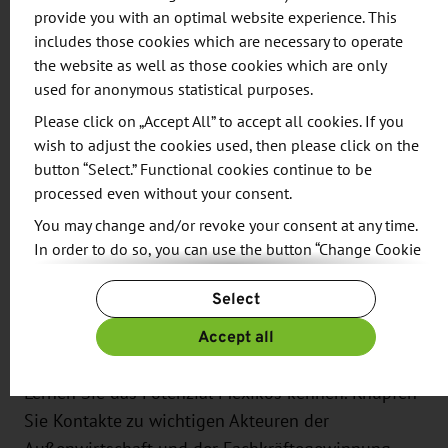
Branchenübergreifend erleben die sächsischen
provide you with an optimal website experience. This
Arbeitgeber einen zunehmenden Mangel an Fach-
includes those cookies which are necessary to operate
und Arbeitskräften sowie an Auszubildenden.
the website as well as those cookies which are only
used for anonymous statistical purposes.
Besonders stark betroffen ist dabei das
Gesundheitswesen sowie einzelne gewerblich
Please click on „Accept All” to accept all cookies. If you
wish to adjust the cookies used, then please click on the
technische Berufe wie der Zerspanungsmechaniker.
button “Select.” Functional cookies continue to be
processed even without your consent.
Durch die Vorstellung erprobter Recruiting-
You may change and/or revoke your consent at any time.
Programme und Best-practice-Beispiele sollen
In order to do so, you can use the button “Change Cookie
sächsische Arbeitgeber für die Chancen der
Settings” at the end of the page.
internationalen Fachkräftegewinnung sensibilisiert
Select
For more information, please see our
Privacy Policy.
und motiviert werden, diesen Weg auch für das
Additional information can be found in our
Imprint
.
Accept all
eigene Unternehmen in Betracht zu ziehen.
Lernen Sie das Potenzial Mexikos kennen. Knüpfen
Sie Kontakte zu wichtigen Akteuren der