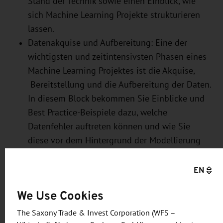
Stand der Technik sowie einen Einblick, wie
sich Machine Learning Projekte strukturieren
lassen.
Datenakquise und Aufbereitung: Eine der
wichtigsten und zeitintensivsten Phasen eines
Machine Learning Projektes ist die Akquise,
Bereitstellung und die Aufbereitung der Daten.
In diesem Block bekommen Sie Einblicke und
Best Practice-Beispiele dazu, welche
Datenfehler auftreten können und wie Sie
diese vor dem Hintergrund der Modellierung
beheben können.
Modellierung: Nach der Datenaufbereitung
EN
können Algorithmen für die Modellierung der
We Use Cookies
Prozesse angewendet werden, um so anhand
von historischen Daten und Ereignissen für die
The Saxony Trade & Invest Corporation (WFS –