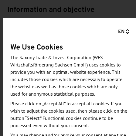
Information and objective
Bei der Online Marketing Challenge arbeiten
EN
sächsische Unternehmen zusammen mit
ausländischen BWL-Studenten aus Sachsen eine
We Use Cookies
digitale Vertriebskampagne aus, um neue
The Saxony Trade & Invest Corporation (WFS –
internationale Kunden zu gewinnen.
Wirtschaftsförderung Sachsen GmbH) uses cookies to
provide you with an optimal website experience. This
Mit 500 € Werbebudget (vom Unternehmen
includes those cookies which are necessary to operate
gestellt) finden die fünf Teams heraus, welche
the website as well as those cookies which are only
Online-Kanäle sich am besten eignen, um Marke
used for anonymous statistical purposes.
und Produkte zu bewerben und zu handeln.
Please click on „Accept All” to accept all cookies. If you
Darüber hinaus ziehen sie wertvolle Erkenntnisse
wish to adjust the cookies used, then please click on the
über die Ansprache, das Verhalten sowie Vorlieben
button “Select.” Functional cookies continue to be
processed even without your consent.
der ausländischen Zielgruppen aus der Kampagne.
Die Challenge dauert drei Monate. Das Team mit
You may change and/or revoke your consent at any time.