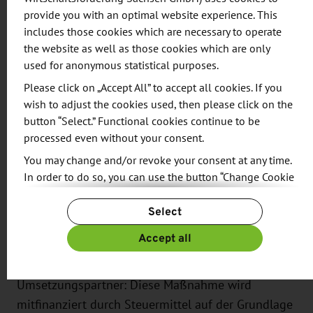
Handel der Region Andischan
provide you with an optimal website experience. This
Direktoren, Geschäftsführer und Gründer von
includes those cookies which are necessary to operate
verschiedenen Unternehmen
the website as well as those cookies which are only
used for anonymous statistical purposes.
Sächsische Unternehmen, welche Interesse am
Please click on „Accept All” to accept all cookies. If you
Kooperationsaufbau haben sind eingeladen, die
wish to adjust the cookies used, then please click on the
Gruppe zu treffen. Senden Sie dem SMWA eine
button “Select.” Functional cookies continue to be
Nachricht und / oder
processed even without your consent.
melden Sie sich zur Networking am 26. März bei
You may change and/or revoke your consent at any time.
der IHK zu Leipzig an
In order to do so, you can use the button “Change Cookie
.
Settings” at the end of the page.
Select
For more information, please see our
Privacy Policy.
___________________________________
Additional information can be found in our
Imprint
.
Accept all
Projekthinweis
-
Auftraggeber und
Umsetzungspartner: Diese Maßnahme wird
mitfinanziert durch Steuermittel auf der Grundlage