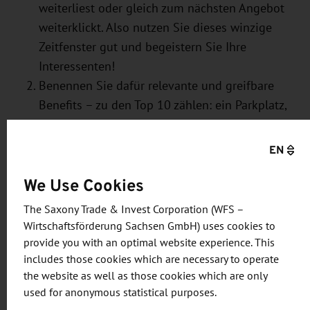
weiterliest oder gleich zum nächsten Angebot
weiterklickt. Also nutzen Sie dieses winzige
Zeitfenster gut und begeistern Sie Ihre
Interessenten!
Benennen Sie dafür relevante und greifbare
Benefits – zu den Top 10 zählen: ein Parkplatz,
die Möglichkeit, im Home-Office zu arbeiten,
vom Unternehmen gestellte Arbeitsmaterialien,
EN
ein unbefristeter Arbeitsvertrag,
We Use Cookies
Weiterbildungsmöglichkeiten und gute
Karrierechancen.
The Saxony Trade & Invest Corporation (WFS –
Machen Sie möglichst präzise Angaben.
Wirtschaftsförderung Sachsen GmbH) uses cookies to
Beispiel Gehalt: Schreiben Sie nicht „gute
provide you with an optimal website experience. This
includes those cookies which are necessary to operate
Bezahlung“, sondern geben Sie besser eine
the website as well as those cookies which are only
Einkommensrange an, zumindest dann, wenn
used for anonymous statistical purposes.
Sie ein marktübliches Gehalt zahlen.