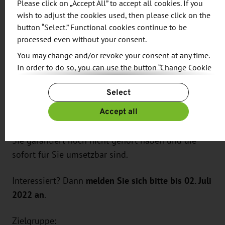
Please click on „Accept All” to accept all cookies. If you
Beachten Sie zudem: Stellenausschreibungen
wish to adjust the cookies used, then please click on the
wirken ungleich attraktiver, wenn die Liste der
button “Select.” Functional cookies continue to be
Benefits länger ist als die der Anforderungen.
processed even without your consent.
Schon diese wenigen Kniffe genügen, um Ihre
You may change and/or revoke your consent at any time.
Stellenanzeige von denen Ihrer Konkurrenz
In order to do so, you can use the button “Change Cookie
abzuheben.
Settings” at the end of the page.
Select
For more information, please see our
Privacy Policy.
Lassen Sie sich auf Ihrem Weg zum richtigen
Additional information can be found in our
Imprint
.
Accept all
Mitarbeiter helfen und erfahren Sie von
erwiesenen Recruiting-Experten Ideen, von denen
Sie garantiert noch nicht gehört haben und die
sofort für Sie umsetzbar sind.
Interessiert? Dann
melden Sie sich bitte bis 02. Juli
2022 an
.
Zielgruppe: