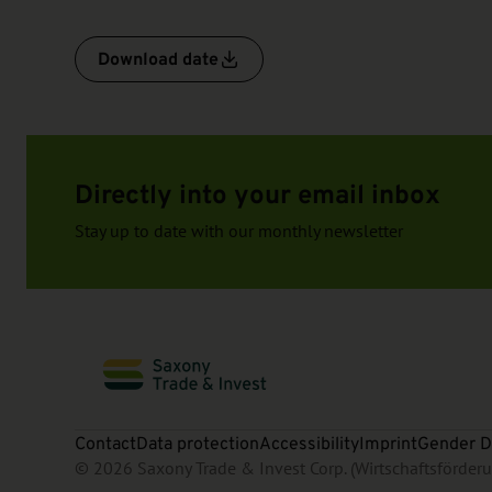
Download date
Directly into your email inbox
Stay up to date with our monthly newsletter
Contact
Data protection
Accessibility
Imprint
Gender D
© 2026 Saxony Trade & Invest Corp. (Wirtschaftsförde