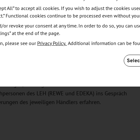
ept All” to accept all cookies. If you wish to adjust the cookies use
ct.” Functional cookies continue to be processed even without you
ltungsreihe "Regionalmarketing-Akademie" der
or revoke your consent at any time. In order to do so, you can us
 (AgiL) in die nächste Runde: In den Supermärkten
ings” at the end of the page.
mehr regionale Produkte zu finden. Inzwischen gibt
n, please see our
Privacy Policy.
Additional information can be fo
gale und groß beschilderte Regionalangebote. Auch
ihre Produkte im LEH platzieren. Doch meist stellt
Selec
e ins Regal und wen kann ich ansprechen?
he der AgiL „Der Weg in den sächsischen Lebensmittel-
echpersonen des LEH (REWE und EDEKA) ins Gespräch
rungen des jeweiligen Händlers erfahren.