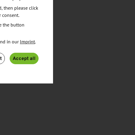
d, then please click
r consent.
e the button
und in our
Imprint
.
t
Accept all