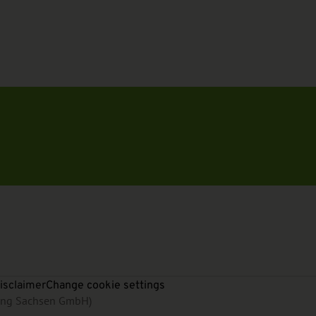
isclaimer
Change cookie settings
rung Sachsen GmbH)