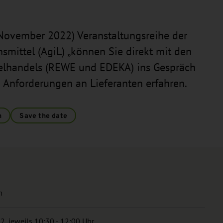
5. November 2022) Veranstaltungsreihe der
smittel (AgiL) „können Sie direkt mit den
elhandels (REWE und EDEKA) ins Gespräch
Anforderungen an Lieferanten erfahren.
n
Save the date
m
, jeweils 10:30 - 12:00 Uhr