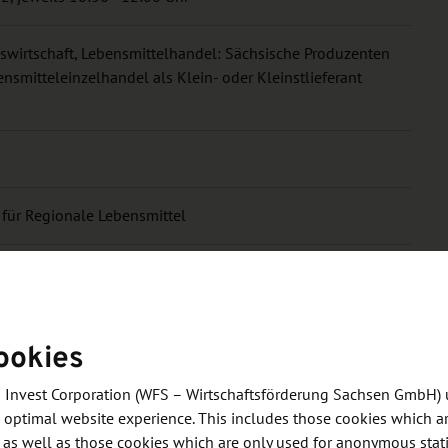
swirtschaft, Lebensmittelhandel: Sächsische Produzenten
nsmitteleinzelhandel als Klein- oder Kleinstlieferant
 für Regionale Lebensmittel
eranstalters beachten
ookies
 Invest Corporation (WFS – Wirtschaftsförderung Sachsen GmbH) 
 optimal website experience. This includes those cookies which ar
 as well as those cookies which are only used for anonymous stati