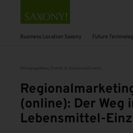
Business Location Saxony
Future Technolog
Open submenu
Open submenu
Homepage
News, Events & Downloads
Events
Regionalmarketin
(online): Der Weg 
Lebensmittel-Einz