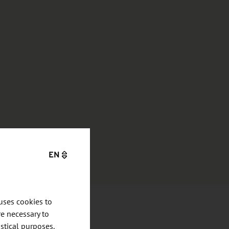
EN
uses cookies to
e necessary to
stical purposes.