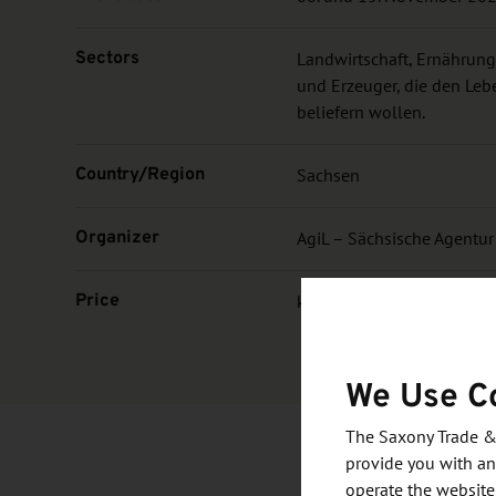
Sectors
Landwirtschaft, Ernährung
und Erzeuger, die den Lebe
beliefern wollen.
Country/Region
Sachsen
Organizer
AgiL – Sächsische Agentur
Price
kostenfrei, Angaben des V
We Use C
The Saxony Trade &
provide you with an
operate the website