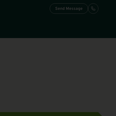
Send Message
Call: +49-3