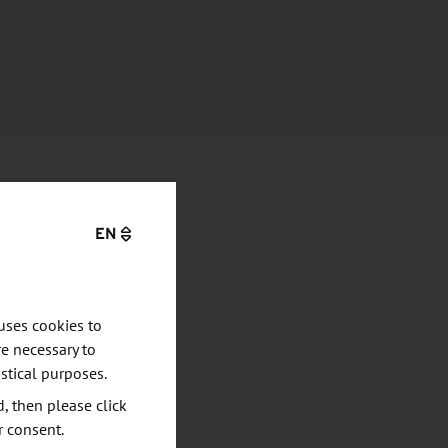
EN
uses cookies to
e necessary to
stical purposes.
d, then please click
r consent.