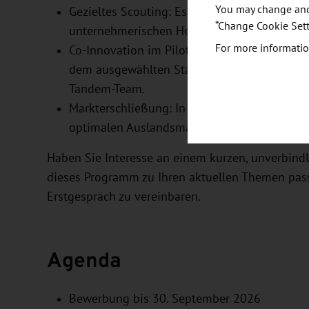
You may change and/
Gezieltes Scouting: Es werden innovative Start
“Change Cookie Sett
unternehmerischen Herausforderung passen
For more informatio
Co-Innovation im Pilotprojekt: In einer 100
dem ausgewählten Start-up eine maßgeschne
Tandem-Team.
Markterschließung: In einem anschließend
optimalen Auslandsmärkte definiert und die 
Haben Sie Interesse an einem kurzen, unverbind
dieses Programm zu Ihren aktuellen Themen pass
Erstgespräch zu vereinbaren.
Agenda
Bewerbung bis 30. September 2026