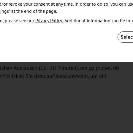
or revoke your consent at any time. In order to do so, you can us
-ups identifiziert, die exakt zu Ihrer aktuellen
ings” at the end of the page.
.
n, please see our
Privacy Policy.
Additional information can be fo
-tägigen Testphase entwickeln Sie gemeinsam mit
iderte Lösung – professionell begleitet vom Impact
Selec
en eintägigen Workshop werden gemeinsam die
erste Kundenansprache initiiert.
lichen Austausch (15–20 Minuten), um zu prüfen, ob
t? Klicken Sie dazu auf
iosax.de/team
, um ein