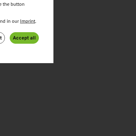
e the button
und in our
Imprint
.
t
Accept all