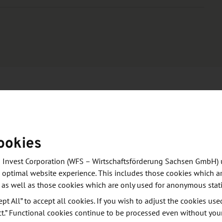
ookies
wickeln Sie Lösungen für Ihre betrieblichen
 Programm identifiziert die passenden Start-ups,
 Invest Corporation (WFS – Wirtschaftsförderung Sachsen GmbH) 
 Pilotprojekt mit den Unternehmen lösen.
 optimal website experience. This includes those cookies which ar
 as well as those cookies which are only used for anonymous stati
ept All” to accept all cookies. If you wish to adjust the cookies use
ct.” Functional cookies continue to be processed even without you