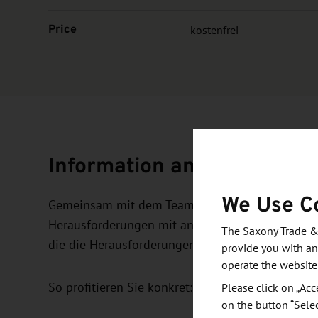
Price
kostenfrei
Information and objective
We Use C
Gemeinsam mit dem Team vom Impact Tandem ent
Herausforderungen mit anderen Unternehmen. Das
The Saxony Trade &
die die Herausforderungen in einem 100-tägigen
provide you with an
operate the website
So profitieren Sie konkret:
Please click on „Acc
on the button “Sele