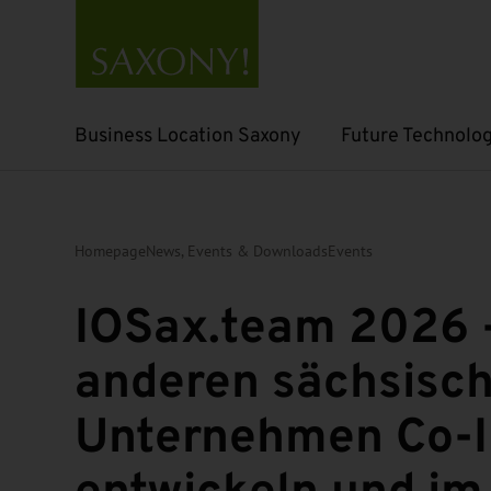
Business Location Saxony
Future Technolog
Open submenu
Open submenu
Homepage
News, Events & Downloads
Events
IOSax.team 2026 -
anderen sächsisc
Unternehmen Co-I
entwickeln und im