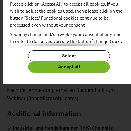
Please click on „Accept All” to accept all cookies. If you
Information and objective
wish to adjust the cookies used, then please click on the
button “Select.” Functional cookies continue to be
processed even without your consent.
Das Webinar stellt Ihnen Unternehmen der Region
Da Nang vor, die mit der Chemnitzer Region näher
You may change and/or revoke your consent at any time.
In order to do so, you can use the button “Change Cookie
in Kontakt treten möchten. Klinken Sie sich ins
Settings” at the end of the page.
Webinar ein, um Partner in Vietnam zu finden und
Select
For more information, please see our
Privacy Policy.
sich über den dynamischen Markt mit seinen
Additional information can be found in our
Imprint
.
Accept all
Vorzügen, Möglichkeiten und seinem
Fachkräftepotenzial zu informieren.
Nach der Anmeldung erhalten Sie den Link zum
Webinar (über Microsoft Teams).
Additional information
Industrie- und Handelkammer (IHK) Chemnitz