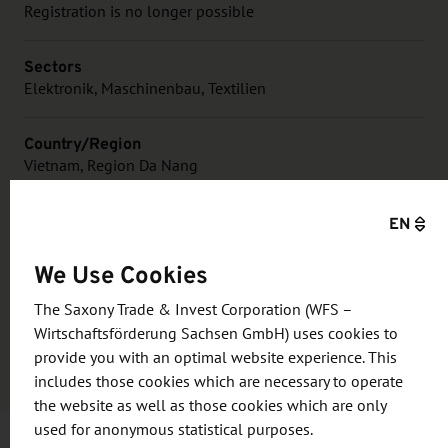
Registration is no longer possible
Sectors
Elektronik, Maschinenbau, Textilien
Country/Region
Vietnam, Region Da Nang
Organizer
EN
IHK Chemnitz, Stadt Chemnitz, Vietnam Chamber of
Commerce and Industry
We Use Cookies
The Saxony Trade & Invest Corporation (WFS –
Price
Wirtschaftsförderung Sachsen GmbH) uses cookies to
kostenfrei
provide you with an optimal website experience. This
includes those cookies which are necessary to operate
the website as well as those cookies which are only
used for anonymous statistical purposes.