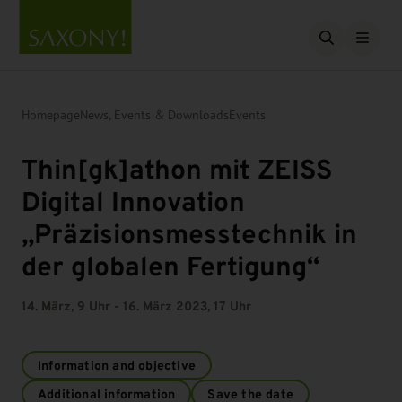
Open searc
Homepage
News, Events & Downloads
Events
Thin[gk]athon mit ZEISS
Digital Innovation
„Präzisionsmesstechnik in
der globalen Fertigung“
14. März, 9 Uhr - 16. März 2023, 17 Uhr
Information and objective
Additional information
Save the date