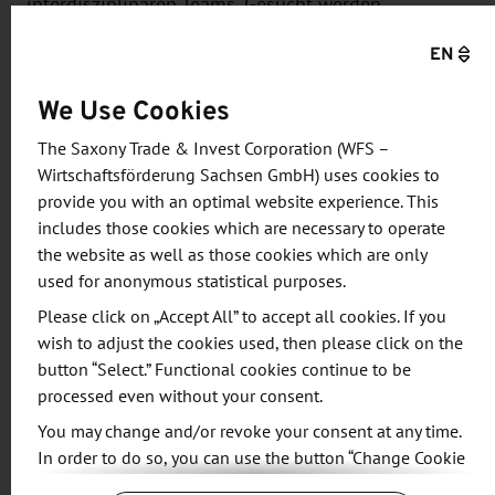
interdisziplinären Teams. Gesucht werden
Software-Entwickler (Cloud), Produktionstechniker,
EN
Mathematiker, Data Scientists, Messtechniker,
Wirtschaftsingenieure, QA-Enthusiasten, IIoT-
We Use Cookies
Experten, Neugierige und kreative
The Saxony Trade & Invest Corporation (WFS –
Methodendenker.
Wirtschaftsförderung Sachsen GmbH) uses cookies to
provide you with an optimal website experience. This
Du bist bereit für
includes those cookies which are necessary to operate
the website as well as those cookies which are only
den Bau eines Prototypen für eine echte
used for anonymous statistical purposes.
Industrie- Challenge
Please click on „Accept All” to accept all cookies. If you
drei Tage Hacking im Team inklusive
wish to adjust the cookies used, then please click on the
methodischem, technischem und fachlichem
button “Select.” Functional cookies continue to be
processed even without your consent.
Coaching
Preisgeld für die besten Lösungen 1.000 EUR,
You may change and/or revoke your consent at any time.
In order to do so, you can use the button “Change Cookie
600 EUR, 400 EUR als Spende an eine
Settings” at the end of the page.
gemeinnützige Organisation