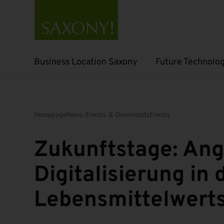
Business Location Saxony
Future Technolog
Open submenu
Open submenu
Homepage
News, Events & Downloads
Events
Zukunftstage: An
Digitalisierung in 
Lebensmittelwert