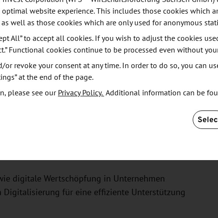
 optimal website experience. This includes those cookies which ar
 as well as those cookies which are only used for anonymous stati
ept All” to accept all cookies. If you wish to adjust the cookies use
ct.” Functional cookies continue to be processed even without you
: Angewandte Digitalisierung in der
or revoke your consent at any time. In order to do so, you can us
ings” at the end of the page.
 und 16. Juni 2023 wieder als Expertenforum in
n, please see our
Privacy Policy.
Additional information can be fo
Selec
pannungsfeld von Kreislaufwirtschaft,
en aktuelle Trends und Innovationen der Branche
kten präsentiert.
wie digitale Wertschöpfung in Unternehmen
Digitalisierung für eine effiziente Unterstützung