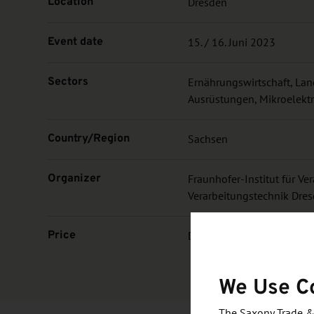
Location
Dresden
Event date
15. / 16. Juni 2023
Sectors
Ernährungswirtschaft, Lan
Ausrüstungen, Mikroelektr
Country/Region
Sachsen
Organizer
Fraunhofer-Institut für Ve
Verarbeitungstechnik Dre
Price
Die Kosten entnehmen Sie 
We Use C
The Saxony Trade &