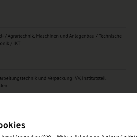
d- / Agrartechnik, Maschinen und Anlagenbau / Technische
onik / IKT
rarbeitungstechnik und Verpackung IVV, Institutsteil
sden
bitte den Veranstaltungsinformationen.
ookies
 Invest Corporation (WFS – Wirtschaftsförderung Sachsen GmbH) 