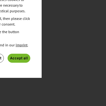
e necessary to
stical purposes.
d, then please click
r consent.
e the button
und in our
Imprint
.
t
Accept all