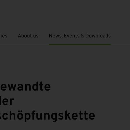
ies
About us
News, Events & Downloads
Open submenu
Open submenu
gewandte
der
schöpfungskette