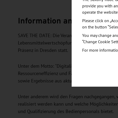
provide you with an
operate the website
Information and objective
Please click on „Acc
on the button “Sele
SAVE THE DATE: Die Veranstaltung "Zukunftstage
You may change and/
“Change Cookie Sett
Lebensmittelwertschöpfungskette" findet am 15.
Präsenz in Dresden statt.
For more informatio
Unter dem Motto: "Digitalisierungslösungen im S
Ressourceneffizienz und Fachkräftemangel" werd
sowie Ergebnisse aus aktuellen Forschungsproje
Unter anderem wird den Fragen nachgegangen, 
realisiert werden kann und welche Möglichkeiten 
und Qualifizierung des Bedienpersonals bietet.