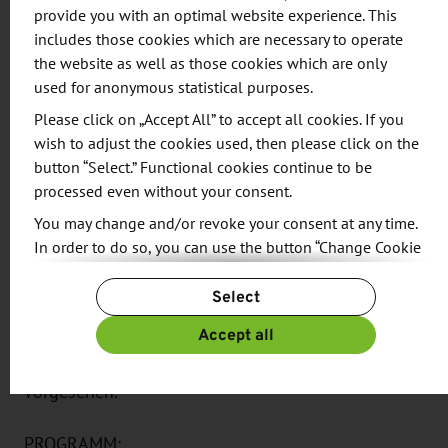
Außenwirtschaftsmitarbeiter der Industrie- und
provide you with an optimal website experience. This
Handelskammer Dresden zu wenden.
includes those cookies which are necessary to operate
the website as well as those cookies which are only
used for anonymous statistical purposes.
Anmeldeschluss ist der 12. Januar 2023.
Please click on „Accept All” to accept all cookies. If you
ZIELGRUPPE:
Sachbearbeitungs- und
wish to adjust the cookies used, then please click on the
button “Select.” Functional cookies continue to be
Leitungsebene aller an der Abwicklung
processed even without your consent.
internationaler Geschäfte beteiligter
You may change and/or revoke your consent at any time.
Unternehmensbereiche wie Vertrieb, Export,
In order to do so, you can use the button “Change Cookie
Import, Einkauf, Verkauf oder Versand.
Settings” at the end of the page.
Select
For more information, please see our
Privacy Policy.
Die Teilnahme an dieser Informationsveranstaltung
Additional information can be found in our
Imprint
.
Accept all
setzt praktisches Fachwissen voraus und ist daher
speziell für Mitarbeiter mit Vorkenntnissen
vorgesehen.
PROGRAMM: