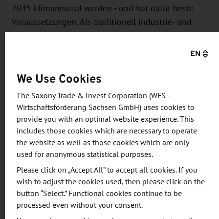
2045 klimaneutral werden - und hat dafür beste
Voraussetzungen. Als traditionell industrie- und
energieintensive Region verfügt Sachsen über das
notwendige Know-how und qualifizierte
EN
Arbeitskräfte. Gleichzeitig ist die Region ein
We Use Cookies
Innovationsmotor und gehört zu den europäischen
Spitzenreitern in Forschung und Entwicklung.
The Saxony Trade & Invest Corporation (WFS –
Wirtschaftsförderung Sachsen GmbH) uses cookies to
Informieren Sie sich über eine der dynamischsten
provide you with an optimal website experience. This
Regionen in Deutschland auf einer der wichtigsten
includes those cookies which are necessary to operate
the website as well as those cookies which are only
Veranstaltungen in Europa zum Thema Zero Carbon
used for anonymous statistical purposes.
Economy - der London Climate Technology Show.
Please click on „Accept All” to accept all cookies. If you
Vertreter der Wirtschaftsförderung Sachsen GmbH
wish to adjust the cookies used, then please click on the
(WFS) werden für Sie da sein.
button “Select.” Functional cookies continue to be
processed even without your consent.
Die WFS ist Dienstleister für Unternehmen aus