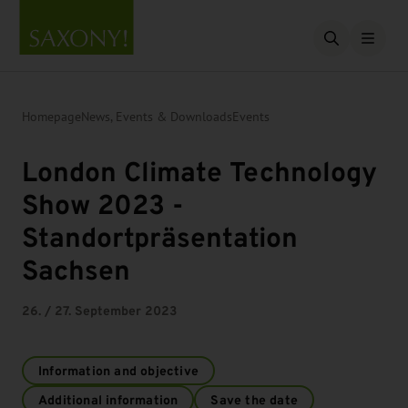
Open searc
Homepage
News, Events & Downloads
Events
London Climate Technology
Show 2023 -
Standortpräsentation
Sachsen
26. / 27. September 2023
Information and objective
Additional information
Save the date