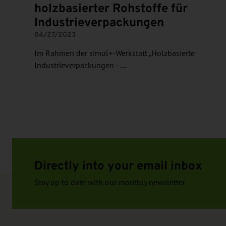
holzbasierter Rohstoffe für
Industrieverpackungen
04/27/2023
Im Rahmen der simul+-Werkstatt „Holzbasierte
Industrieverpackungen - …
Directly into your email inbox
Stay up to date with our monthly newsletter