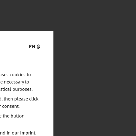
EN
uses cookies to
e necessary to
stical purposes.
d, then please click
r consent.
e the button
und in our
Imprint
.