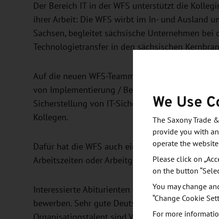
Der Bereich IT in der WFS unterstützt die Kolleg
ihrer Arbeit: Die WFS wirbt im In- und Ausland u
Sachsen, begleitet sächsische Unternehmen bei 
Technologietransfer in den sächsischen Kernbra
Auf die neuen WFS-Teammitglieder im IT-Bereich 
von Implementierung / Betrieb / Betreuung und 
We Use C
Sicherstellung von IT-Sicherheit und Datenschut
Kollegen.
The Saxony Trade &
provide you with an
operate the website
Dafür hat die WFS auch einiges zu bieten - z. B. 
Please click on „Acc
Arbeitszeiten oder Arbeitgeber-Zusatzleistungen 
on the button “Sele
You may change and/
Interessierte Abiturienten oder Schüler (m / w /
“Change Cookie Sett
bewerben. Sehr gute Deutsch-, gute Englisch-K
For more informatio
Organisationstalent sind Voraussetzung.