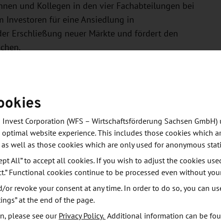
innen und Kollegen in den vier Fachabteilungen bei
m Investoren für eine Ansiedlung in
der Erschließung neuer Märkte und fördert den
nchen.
wartet ein vielfältiges Lern- und Aufgabengebiet -
Weiterentwicklung von IT-Systemen über die
ookies
z bis hin zu Schulungen für die Kolleginnen und
 Invest Corporation (WFS – Wirtschaftsförderung Sachsen GmbH) 
 optimal website experience. This includes those cookies which ar
 as well as those cookies which are only used for anonymous stati
eine attraktive Vergütung, Übernahmegarantie, flexible
ept All” to accept all cookies. If you wish to adjust the cookies use
wie etwa eine betriebliche Altersvorsorge.
ct.” Functional cookies continue to be processed even without you
or revoke your consent at any time. In order to do so, you can us
 d) auf dem besten Weg dahin können sich ab sofort
ings” at the end of the page.
enntnisse sowie Kommunikationsfähigkeit und
n, please see our
Privacy Policy.
Additional information can be fo