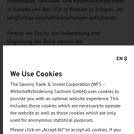
potenziellen Geschäfts- und Kooperationspartnern
in Kanada und den USA in Kontakt zu bringen, um
langfristige Geschäftsbeziehungen aufzubauen.
Partner vor Ort für die Vorbereitung und
Begleitung der Reise werden die
Auslandshandelskammern (AHK) in Toronto und
EN
New York sein.
We Use Cookies
Der Teilnehmerbeitrag pro Person beträgt 620,00
EURO (zzgl. gesetzl. Ust.), die Reisekosten (Flüge,
The Saxony Trade & Invest Corporation (WFS –
Übernachtungen) werden durch die Teilnehmer
Wirtschaftsförderung Sachsen GmbH) uses cookies to
getragen.
provide you with an optimal website experience. This
includes those cookies which are necessary to operate
the website as well as those cookies which are only
Wir möchten Sie hiermit zur Teilnahme an der
used for anonymous statistical purposes.
genannten Reise herzlich einladen. Bitte melden
Please click on „Accept All” to accept all cookies. If you
Sie sich mit dem Antwort-Fax für die