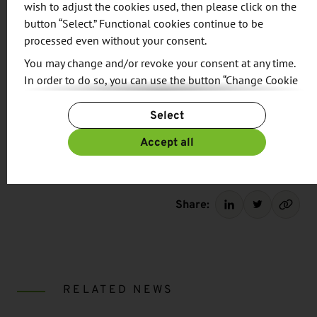
wish to adjust the cookies used, then please click on the
Reiseteilnahme an. Sie finden es unter
button “Select.” Functional cookies continue to be
https://standort-sachsen.de/de/info-
processed even without your consent.
center/veranstaltungskalender/66404-
You may change and/or revoke your consent at any time.
unternehmerreise-nordamerika-toronto-und-
In order to do so, you can use the button “Change Cookie
boston-2017
Settings” at the end of the page.
Select
For more information, please see our
Privacy Policy.
Additional information can be found in our
Imprint
.
Accept all
Share:
RELATED NEWS