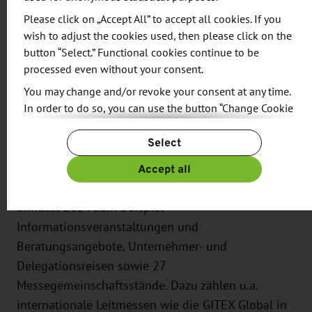
jemals erreicht hat. Die Exporte und Importe
Please click on „Accept All” to accept all cookies. If you
konzentrierten sich auf die Bereiche
wish to adjust the cookies used, then please click on the
button “Select.” Functional cookies continue to be
Kraftfahrzeugbau, Elektrotechnik und
processed even without your consent.
Maschinenbau. China belegt den Spitzenplatz im
You may change and/or revoke your consent at any time.
Ranking sowohl der sächsischen Export- als auch
In order to do so, you can use the button “Change Cookie
der Importpartner. Die Nachbarländer Polen und
Settings” at the end of the page.
Tschechien zählen jeweils zu den Top-5-
Select
For more information, please see our
Privacy Policy.
Partnermärkten.
Additional information can be found in our
Imprint
.
Accept all
Die
außenwirtschaftliche Jahresplanung der AWIS
umfasst 2024 zum Beispiel
Informationsveranstaltungen und
Beratungsangebote, Unternehmer- und
Delegationsreisen sowie 27
Messegemeinschaftsstände. Dazu zählen u.a.
internationale Leitmessen wie die GITEX Global in