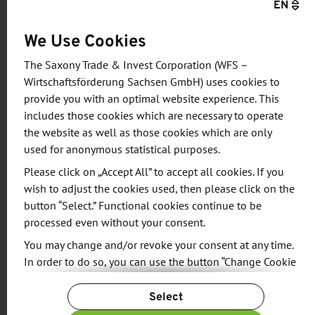
EN
36 Kurse für eine berufliche Grundausbildung
(einschließlich Sprachausbildung), u.a. zum
We Use Cookies
Schweißer und Kranführer anbietet. Ein weiterer
The Saxony Trade & Invest Corporation (WFS –
wichtiger Programmpunkt war am Abend der
Wirtschaftsförderung Sachsen GmbH) uses cookies to
Termin im Goethe-Institut. Dort konnten sich die
provide you with an optimal website experience. This
sächsischen Unternehmen vor gut 110
includes those cookies which are necessary to operate
usbekischen Interessenten als potentielle
the website as well as those cookies which are only
Arbeitgeber präsentieren und anschließend
used for anonymous statistical purposes.
individuelle Gespräche führen.
Please click on „Accept All” to accept all cookies. If you
wish to adjust the cookies used, then please click on the
Heute, am Mittwoch, setzt die Delegation ihre Reise
button “Select.” Functional cookies continue to be
mit Besuchen in Urgentsch und Khiva fort. Dort
processed even without your consent.
werden PASCH-Schulen besichtigt, die im Rahmen
You may change and/or revoke your consent at any time.
der Initiative "Schulen: Partner der Zukunft"
In order to do so, you can use the button “Change Cookie
Settings” at the end of the page.
Absolventen beim Übergang zur Hochschule
Select
unterstützen und Stipendien für ein Studium in
For more information, please see our
Privacy Policy.