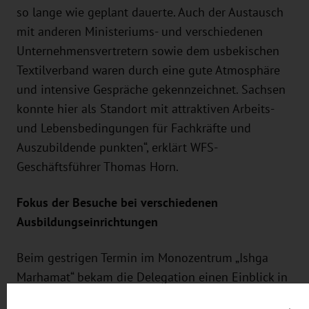
so lange wie geplant dauerte. Auch der Austausch
mit anderen Ministeriums- und verschiedenen
Unternehmensvertretern sowie dem usbekischen
Textilverband waren durch eine gute Atmosphäre
und intensive Gespräche gekennzeichnet. Sachsen
konnte hier als Standort mit attraktiven Arbeits-
und Lebensbedingungen für Fachkräfte und
Auszubildende punkten“, erklärt WFS-
Geschäftsführer Thomas Horn.
Fokus der Besuche bei verschiedenen
Ausbildungseinrichtungen
Beim gestrigen Termin im Monozentrum „Ishga
Marhamat“ bekam die Delegation einen Einblick in
das breite Angebot der staatlichen Einrichtung, die