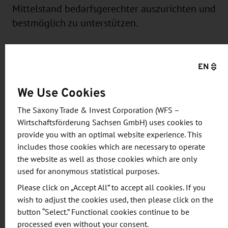
Mittelstand bedarfsgerechter auszurichten und
bestmöglich zu unterstützen.
Welche Forschungsbedarfe haben Sie als
Mittelständler? Wie kann die Wirtschaft besser in
EN
Forschungs- und Transfervorhaben einbezogen
We Use Cookies
werden? Wo können die SAENA und ihre Partner
vermitteln und unterstützen?
The Saxony Trade & Invest Corporation (WFS –
Wirtschaftsförderung Sachsen GmbH) uses cookies to
Die Ergebnisse der nachfolgenden kurzen Umfrage
provide you with an optimal website experience. This
includes those cookies which are necessary to operate
sollen genutzt werden, um:
the website as well as those cookies which are only
used for anonymous statistical purposes.
Energieforschungsbedarfe von kleinen und
Please click on „Accept All” to accept all cookies. If you
mittleren Unternehmen (KMU) zu erheben,
wish to adjust the cookies used, then please click on the
die ermittelten Bedarfe mit den zuständigen
button “Select.” Functional cookies continue to be
Referaten in sächsischen Ministerien zu
processed even without your consent.