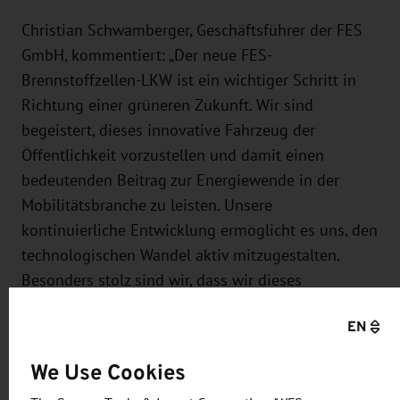
Christian Schwamberger, Geschäftsführer der FES
GmbH, kommentiert: „Der neue FES-
Brennstoffzellen-LKW ist ein wichtiger Schritt in
Richtung einer grüneren Zukunft. Wir sind
begeistert, dieses innovative Fahrzeug der
Öffentlichkeit vorzustellen und damit einen
bedeutenden Beitrag zur Energiewende in der
Mobilitätsbranche zu leisten. Unsere
kontinuierliche Entwicklung ermöglicht es uns, den
technologischen Wandel aktiv mitzugestalten.
Besonders stolz sind wir, dass wir dieses
innovative Projekt komplett aus Eigenmitteln ohne
EN
staatliche Förderung umsetzen konnten. Für eine
erfolgreiche Mobilitätswende, braucht es einen
We Use Cookies
homogenen Mix alternativer Antriebsarten,