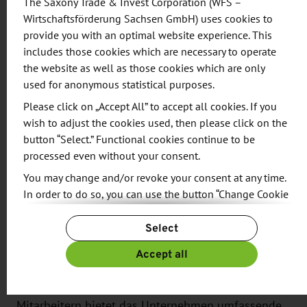
The Saxony Trade & Invest Corporation (WFS –
Wasserstoff ist aus unserer Sicht ein essentieller
Wirtschaftsförderung Sachsen GmbH) uses cookies to
Bestandteil dessen und gerade für den
provide you with an optimal website experience. This
Güterverkehr eine echte Alternative zum
includes those cookies which are necessary to operate
Verbrennungsmotor.“
the website as well as those cookies which are only
used for anonymous statistical purposes.
Bei dem vorgestellten LKW mit 18t zulässigem
Please click on „Accept All” to accept all cookies. If you
Gesamtgewicht handelt es sich um ein serienreifes
wish to adjust the cookies used, then please click on the
Produkt, welches in Kürze vorbestellt und ab 2025
button “Select.” Functional cookies continue to be
ausgeliefert werden kann. Zudem ist es je nach
processed even without your consent.
Kundenanforderung auch möglich, andere
You may change and/or revoke your consent at any time.
Konfigurationen bezüglich des Gesamtgewichtes
In order to do so, you can use the button “Change Cookie
Settings” at the end of the page.
und der Aufbauten zu wählen.
Select
For more information, please see our
Privacy Policy.
Seit ihrer Gründung im Jahr 1992 hat sich die FES
Additional information can be found in our
Imprint
.
Accept all
GmbH als ein führender Entwicklungsdienstleister
in der Automobilindustrie etabliert. Mit rund 850
Mitarbeitern bietet das Unternehmen umfassende