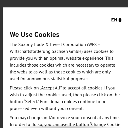
Die strategische Ausrichtung für die Förderperiode
2021 bis 2027 steht im Einklang mit der
EN
Innovationsstrategie des Freistaates Sachsen. Zur
We Use Cookies
Bewältigung aktueller Herausforderungen ist die
Steigerung der Innovationsfähigkeit von kleinen
The Saxony Trade & Invest Corporation (WFS –
und mittleren Unternehmen (KMU) sowie die
Wirtschaftsförderung Sachsen GmbH) uses cookies to
provide you with an optimal website experience. This
Erschließung von Marktpotenzialen in den
includes those cookies which are necessary to operate
Bereichen Gesundheit und Pflege dringend
the website as well as those cookies which are only
erforderlich. Mit der Förderung soll die
used for anonymous statistical purposes.
Wettbewerbsfähigkeit der sächsischen Wirtschaft
Please click on „Accept All” to accept all cookies. If you
gestärkt werden. Sie trägt dazu bei, die
wish to adjust the cookies used, then please click on the
Kooperation von Forschung und Entwicklung
button “Select.” Functional cookies continue to be
betreibenden Unternehmen untereinander sowie
processed even without your consent.
mit Hochschulen und Forschungseinrichtungen
You may change and/or revoke your consent at any time.
auszuweiten bzw. diese an eine Zusammenarbeit
In order to do so, you can use the button “Change Cookie