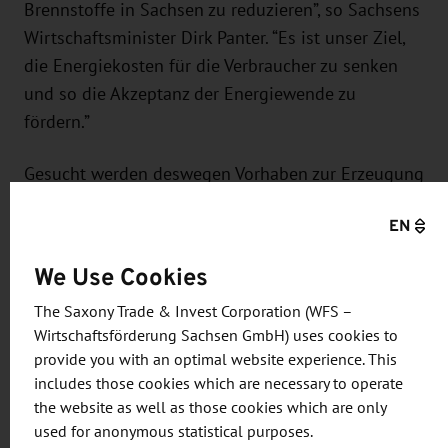
Brennstoffe in Sachsen zu reduzieren”, so Sachsens
Wirtschaftsminister Dirk Panter. “Es ist unser Ziel,
die Energiekosten für die Verbraucher zu senken
und so die Akzeptanz der Energiewende zu
fördern.”
Gesucht werden deswegen Vorhaben zur Erzeugung
von Fernwärme oder -kälte, die einen schnellen
EN
und möglichst kostengünstigen Einstieg in die
Wärmeversorgung mit erneuerbaren Energien
We Use Cookies
bieten. Damit wird die Förderung für viele
The Saxony Trade & Invest Corporation (WFS –
Technologien und Wärmequellen geöffnet.
Wirtschaftsförderung Sachsen GmbH) uses cookies to
Zusammen mit saisonalen Speichern entsteht
provide you with an optimal website experience. This
daraus ein flexibles und zukunftsfähiges System
includes those cookies which are necessary to operate
zur Versorgung der Städte und Gemeinden.
the website as well as those cookies which are only
used for anonymous statistical purposes.