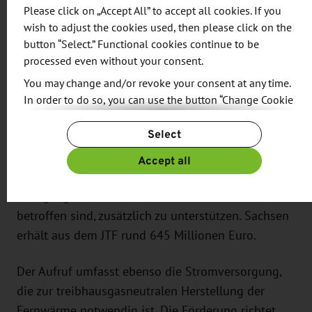
Derzeit werden in Deutschland nur 20 Prozent der
Please click on „Accept All” to accept all cookies. If you
Fernwärme aus erneuerbaren Energien hergestellt.
wish to adjust the cookies used, then please click on the
Gerade in den Braunkohlegebieten gibt es großen
button “Select.” Functional cookies continue to be
Nachholbedarf, da die Wärmeerzeugung hier ein
processed even without your consent.
Nebenprodukt der Stromerzeugung ist. Die
You may change and/or revoke your consent at any time.
Fördermittel dafür stammen u. a. aus dem EU-
In order to do so, you can use the button “Change Cookie
Settings” at the end of the page.
Fonds für einen gerechten Übergang (JTF). Dieser
Select
wurde in der aktuellen EU-Förderperiode 2021-
For more information, please see our
Privacy Policy.
Additional information can be found in our
Imprint
.
2027 eingerichtet, um die Regionen, die in
Accept all
besonderer Weise vom Strukturwandel infolge des
Übergangs zu einer klimaneutralen Wirtschaft
betroffen sind, zusätzlich zu unterstützen. Sachsen
erhält aus dem JTF rund 645 Millionen Euro.
Der Aufruf umfasst ebenso die Stromversorgung,
die zur treibhausgasneutralen Herstellung der
Fernwärme notwendig ist. Die Förderung richtet