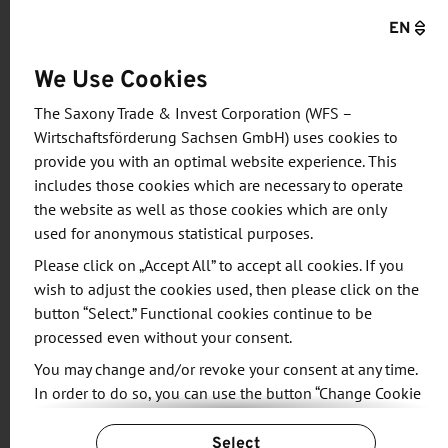
EN
WFS setzt Land.Vision vor allem auf den Transfer
von Innovationen in die praktische Anwendung in
We Use Cookies
landwirtschaftlichen Betrieben.
The Saxony Trade & Invest Corporation (WFS –
Die Veranstaltung war ein Novum und richtete sich
Wirtschaftsförderung Sachsen GmbH) uses cookies to
gezielt an die nächste Generation von Landwirten.
provide you with an optimal website experience. This
includes those cookies which are necessary to operate
Die hohe Teilnehmerzahl zeigte den Bedarf an
the website as well as those cookies which are only
solchen Formaten und unterstrich das Engagement
used for anonymous statistical purposes.
der Lehrkräfte an den sächsischen Fach- und
Please click on „Accept All” to accept all cookies. If you
Hochschulen, die ihre Schüler aktiv fördern und die
wish to adjust the cookies used, then please click on the
Veranstaltung unterstützten.
button “Select.” Functional cookies continue to be
processed even without your consent.
Im Mittelpunkt standen Workshops zu Themen wie
You may change and/or revoke your consent at any time.
landwirtschaftliche Innovationen, Work-Life-
In order to do so, you can use the button “Change Cookie
Balance, Präventionsmöglichkeiten für physische
Settings” at the end of the page.
und psychische Belastungen sowie wirtschaftliche
Select