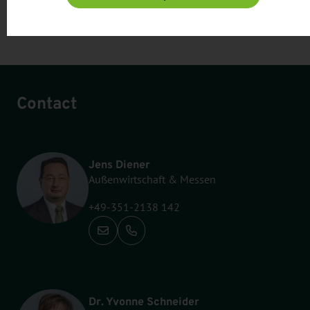
Share:
Contact
Jens Diener
Außenwirtschaft & Messen
+49-351-2138 142
Call: +49-351-2138 142
Dr. Yvonne Schneider