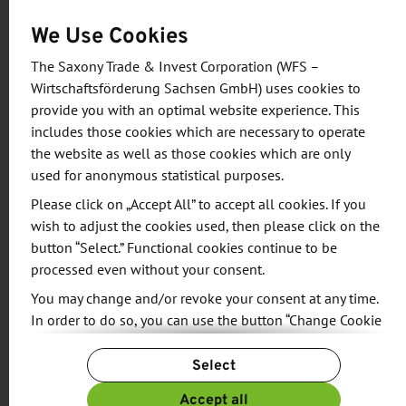
agra, hat die WFS sowohl Fachbesucher als auch
We Use Cookies
interessierte Endkunden / Consumer erreicht. Die
erfolgreiche Teilnahme an der Rallye wurde mit
The Saxony Trade & Invest Corporation (WFS –
kleinen Überraschungen und verschiedenen
Wirtschaftsförderung Sachsen GmbH) uses cookies to
provide you with an optimal website experience. This
Angeboten direkt vor Ort auf dem agra-Marktplatz
includes those cookies which are necessary to operate
prämiert. Die Resonanz der Besucher war durchweg
the website as well as those cookies which are only
positiv und oftmals sehr überrascht von der
used for anonymous statistical purposes.
vielfältigen Innovationskraft der Branche in
Please click on „Accept All” to accept all cookies. If you
Sachsen.
wish to adjust the cookies used, then please click on the
button “Select.” Functional cookies continue to be
processed even without your consent.
Additional information
You may change and/or revoke your consent at any time.
In order to do so, you can use the button “Change Cookie
SACHSEN! auf der agra
SACHSEN!-Innovationsforum AGRIFOOD
Settings” at the end of the page.
AgriFoodTech-Allianz Sachsen
Select
For more information, please see our
Privacy Policy.
Wirtschaftsförderung Sachsen GmbH (WFS)
Additional information can be found in our
Imprint
.
Accept all