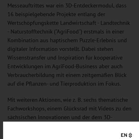
Messeauftrittes war ein 3D-Entdeckermodul, dass
16 beispielgebende Projekte entlang der
Wertschöpfungskette Landwirtschaft - Landtechnik
- Naturstofftechnik ("AgriFood") erstmals in einer
Kombination aus haptischem Puzzle-Erlebnis und
digitaler Information vorstellt. Dabei stehen
Wissenstransfer und Inspiration für kooperative
Entwicklungen im AgriFood-Business aber auch
Verbraucherbildung mit einem zeitgemäßen Blick
auf die Pflanzen- und Tierproduktion im Fokus.
Mit weiteren Aktionen, wie z. B. sechs thematische
Fachworkshops, einem Glücksrad mit Videos zu den
sächsischen Innovationen und der dem 3D-
Entdeckermodul angeschlossenen “Innovations-
Rallye” zu über 30 Präsentationsständen auf der
EN