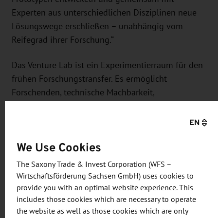
Experten aus unterschiedlichen Disziplinen neue
Lösungswege erschließen – unabhängig vom
Reifegrad ihrer Forschung.“
Das Venture Lab ist ein Experimentierraum für den
frühen Forschungstransfer. Es ermöglicht
Forschenden, technische Machbarkeit,
wissenschaftliche Validierung und potenzielle
Anwendungsfelder parallel zu entwickeln. So
EN
werden Forschungsergebnisse schneller in
We Use Cookies
Technologien, Verfahren oder Gründungsvorhaben
überführt.
The Saxony Trade & Invest Corporation (WFS –
Wirtschaftsförderung Sachsen GmbH) uses cookies to
Die Teams erhalten Zugang zu Laborinfrastruktur,
provide you with an optimal website experience. This
Materialien und Geräten sowie fachliches
includes those cookies which are necessary to operate
the website as well as those cookies which are only
Mentoring und Coaching durch erfahrene