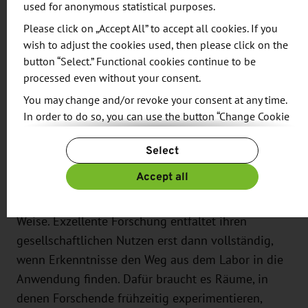
used for anonymous statistical purposes.
Wissenschaftler, Unternehmer und Gründer. Zudem
Please click on „Accept All” to accept all cookies. If you
ist das Venture Lab eingebettet in
wish to adjust the cookies used, then please click on the
Translationsnetzwerke aus verschiedenen
button “Select.” Functional cookies continue to be
universitären Einrichtungen, wie zum Beispiel dem
processed even without your consent.
Forschungs- und Transferzentrum für bioaktive
You may change and/or revoke your consent at any time.
Materie b-ACTmatter.
In order to do so, you can use the button “Change Cookie
Settings” at the end of the page.
Prof. Dr. Jens-Karl Eilers, Prorektor für
Select
For more information, please see our
Privacy Policy.
Exzellenzentwicklung in Forschung und Transfer,
Additional information can be found in our
Imprint
.
Accept all
betont: „Das Venture Lab ergänzt die
Transferstrategie der Universität Leipzig in idealer
Weise. Exzellente Forschung entfaltet ihren
gesellschaftlichen Nutzen erst dann vollständig,
wenn Erkenntnisse den Weg aus dem Labor in die
Anwendung finden. Dafür braucht es Räume, in
denen Forschende frühzeitig experimentieren,