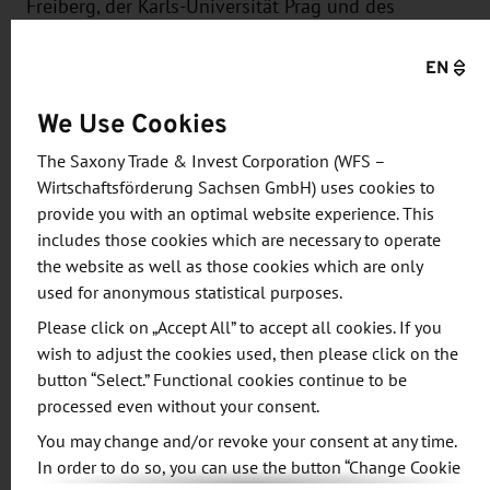
Freiberg, der Karls-Universität Prag und des
Tschechischen Geologischen Dienstes untersucht
EN
die Petrovice-Döbra-Zone – eine tektonische
Verwerfung im Osterzgebirge an der deutsch-
We Use Cookies
tschechischen Grenze. Durch geophysikalische und
hydrogeologische Untersuchungen, ein
The Saxony Trade & Invest Corporation (WFS –
Wirtschaftsförderung Sachsen GmbH) uses cookies to
grenzübergreifendes Geoinformationssystem sowie
provide you with an optimal website experience. This
ein gemeinsames 3D-Modell sollen tektonische
includes those cookies which are necessary to operate
Strukturen und Grundwasserverhältnisse besser
the website as well as those cookies which are only
bewertet werden. Die Ergebnisse können künftig
used for anonymous statistical purposes.
helfen, mögliche Auswirkungen großer
Please click on „Accept All” to accept all cookies. If you
Infrastruktur- und Bergbauvorhaben auf
wish to adjust the cookies used, then please click on the
Grundwasser, Oberflächengewässer und
button “Select.” Functional cookies continue to be
Trinkwasserversorgung frühzeitig einzuschätzen.
processed even without your consent.
Die EU-Förderung beträgt rund 1,25 Millionen
You may change and/or revoke your consent at any time.
Euro.
In order to do so, you can use the button “Change Cookie