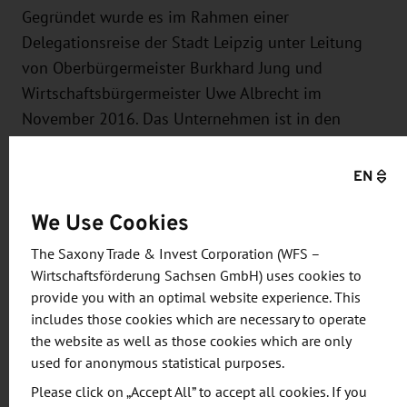
Gegründet wurde es im Rahmen einer
Delegationsreise der Stadt Leipzig unter Leitung
von Oberbürgermeister Burkhard Jung und
Wirtschaftsbürgermeister Uwe Albrecht im
November 2016. Das Unternehmen ist in den
Bereichen Erneuerbare Energien, Energieeffizienz,
Wasseraufbereitung sowie Abwasser- und
EN
Abfallbehandlung aktiv.
We Use Cookies
Weitere Beispiele für die erfolgreiche
The Saxony Trade & Invest Corporation (WFS –
Zusammenarbeit zwischen Leipzig und Vietnam: Im
Wirtschaftsförderung Sachsen GmbH) uses cookies to
April 2015 konnte die Zusammenarbeit Leipzigs
provide you with an optimal website experience. This
mit der größten vietnamesischen Metropole, Ho-
includes those cookies which are necessary to operate
the website as well as those cookies which are only
Chi-Minh-Stadt, durch die Unterzeichnung eines
used for anonymous statistical purposes.
Memorandum of Understandings (MoU) erneuert
Please click on „Accept All” to accept all cookies. If you
und intensiviert werden. Im Dezember 2018 wird