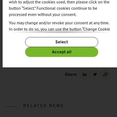
wish to adjust the cookies used, then please click on the
eine weitere Delegationsreise der Stadt Leipzig
button “Select.” Functional cookies continue to be
unter Leitung des Ersten Bürgermeisters, Torsten
processed even without your consent.
Bonew, und begleitet vom Amt für
You may change and/or revoke your consent at any time.
Wirtschaftsförderung die Städte Hanoi und Ho-Chi-
In order to do so, you can use the button “Change Cookie
Minh-Stadt besuchen.
Settings” at the end of the page.
Select
For more information, please see our
Privacy Policy.
Additional information can be found in our
Imprint
.
Accept all
Share:
RELATED NEWS