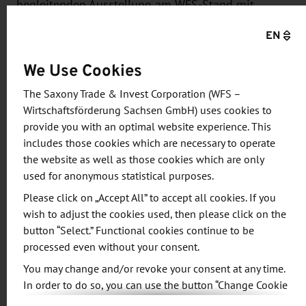
begleitenden Ausstellung am WFS-Stand mit
Informationsmaterial beteiligen. Im Rahmen der
EN
#LetsCluster Conference zu den vier
Themenblöcken Smart Health, Smart Mobility,
We Use Cookies
Smart Manufacturing und Smart Home/Smart
The Saxony Trade & Invest Corporation (WFS –
Energy erhalten Sie in Vorträgen, Workshops und
Wirtschaftsförderung Sachsen GmbH) uses cookies to
Dialog-Foren viele Informationen zu Innovationen
provide you with an optimal website experience. This
in Bereichen wie NFC/RFID, IoT, Blockchain,
includes those cookies which are necessary to operate
Robotics, AI, AR/VR, Cyber Security, Communications
the website as well as those cookies which are only
used for anonymous statistical purposes.
etc.
Please click on „Accept All” to accept all cookies. If you
Die Teilnehmer der Unternehmerreise profitieren
wish to adjust the cookies used, then please click on the
button “Select.” Functional cookies continue to be
von …
processed even without your consent.
dem Direktzugang zu den Produktionsstätten
You may change and/or revoke your consent at any time.
In order to do so, you can use the button “Change Cookie
der besuchten Unternehmen,
Settings” at the end of the page.
den persönlichen Kontakten zu Mitarbeitern,