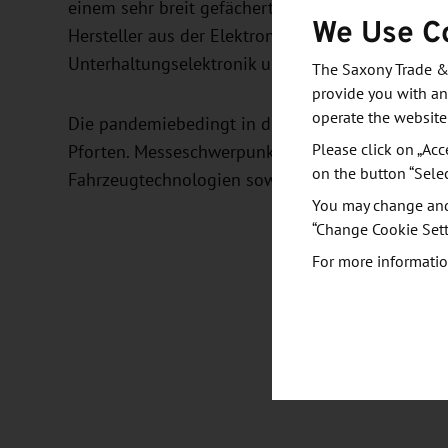
einem sehr breit gefächerten, global geprägten 
We Use C
Hersteller aus der Elektronikbranche präsentiere
Unterhaltungselektronik und zeigen die Trends d
The Saxony Trade &
provide you with an
operate the website
Die pandemiebedingt in diesem Jahr rein virtuell
Please click on „Acc
Pforten. Messeschwerpunkte sind Robotik und Aut
on the button “Sele
Fahrzeugtechnologien sowie IoT und Sensoren.
You may change and/
“Change Cookie Sett
For more informatio