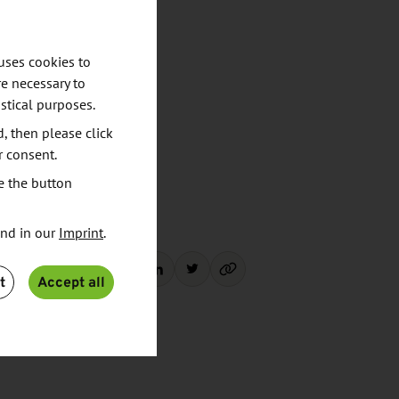
uses cookies to
e necessary to
stical purposes.
d, then please click
r consent.
e the button
und in our
Imprint
.
Share:
t
Accept all