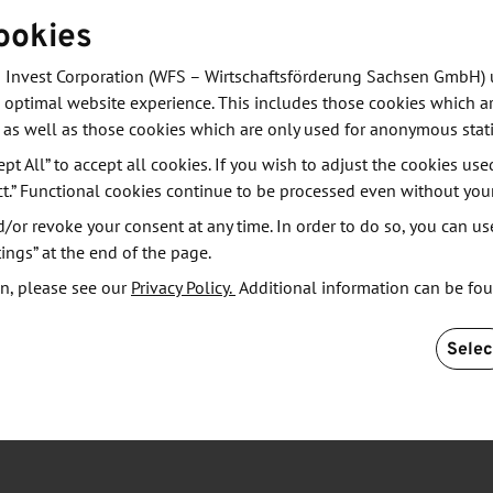
Fachpublikum zu präsentieren. International namhafte
ookies
n hier jährlich die neuesten Produkte aus der
er Zukunft.
 Invest Corporation (WFS – Wirtschaftsförderung Sachsen GmbH) 
 optimal website experience. This includes those cookies which ar
 as well as those cookies which are only used for anonymous stati
e CES öffnet vom 11. bis 14. Januar 2021 ihre
ept All” to accept all cookies. If you wish to adjust the cookies use
omatisierung, Künstliche Intelligenz, innovative
ct.” Functional cookies continue to be processed even without you
or revoke your consent at any time. In order to do so, you can us
ings” at the end of the page.
n, please see our
Privacy Policy.
Additional information can be fo
Selec