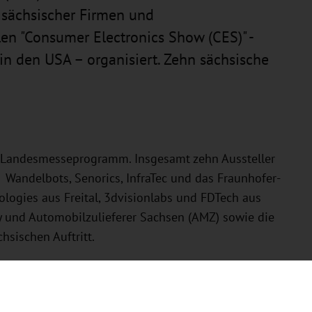
 sächsischer Firmen und
len "Consumer Electronics Show (CES)" -
in den USA – organisiert. Zehn sächsische
n Landesmesseprogramm. Insgesamt zehn Aussteller
 Wandelbots, Senorics, InfraTec und das Fraunhofer-
logies aus Freital, 3dvisionlabs und FDTech aus
 und Automobilzulieferer Sachsen (AMZ) sowie die
sischen Auftritt.
stattfindet, ist eine beliebte Kommunikations- und
Unternehmen und FuE-Einrichtungen Gelegenheit sich