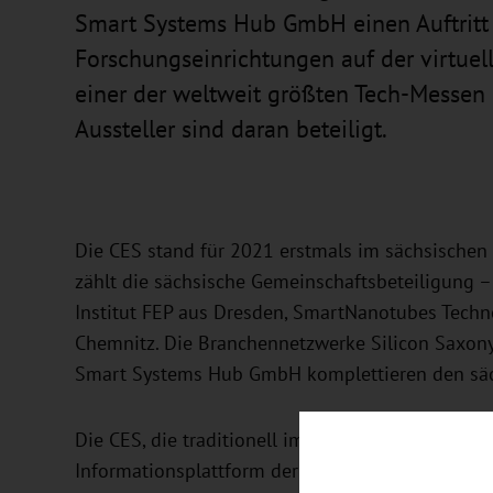
Smart Systems Hub GmbH einen Auftritt
Forschungseinrichtungen auf der virtuel
einer der weltweit größten Tech-Messen 
Aussteller sind daran beteiligt.
Die CES stand für 2021 erstmals im sächsische
zählt die sächsische Gemeinschaftsbeteiligung –
Institut FEP aus Dresden, SmartNanotubes Techno
Chemnitz. Die Branchennetzwerke Silicon Saxony
Smart Systems Hub GmbH komplettieren den säch
Die CES, die traditionell im Januar in Las Vegas 
Informationsplattform der Branche. Sie bietet 