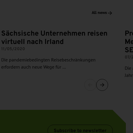
All news
Sächsische Unternehmen reisen
Pr
virtuell nach Irland
Me
SE
11/05/2020
07/
Die pandemiebedingten Reisebeschränkungen
erfordern auch neue Wege für …
Die
Jah
Subscribe to newsletter