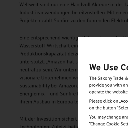
Weltweit sind nur eine Handvoll Akteure in der L
Industrieanwendungen bereitzustellen. Mit eine
Projekten zählt Sunfire zu den führenden Elektr
Eine entsprechend wichtige Rolle nehmen die Dr
Wasserstoff-Wirtschaft ein. Um dem Bedarf der In
Produktionskapazität derzeit in den Gigawatt-
unterstützt. „Amazon hat sich dazu verpflichtet
We Use C
neutral zu sein. Wir untermauern dieses Ziel, in
visionäre Unternehmen wie Sunfire investieren“, 
The Saxony Trade &
provide you with an
Sustainability bei Amazon. „Grüner Wasserstoff i
operate the website
Energiemix – und Sunfire kann mit seinen innov
Please click on „Acc
ihrem Ausbau in Europa leisten.“
on the button “Sele
You may change and/
Mit der Investition sichert sich Sunfire weiteres K
“Change Cookie Sett
Technologien. Zuletzt hatte das Dresdener Unte