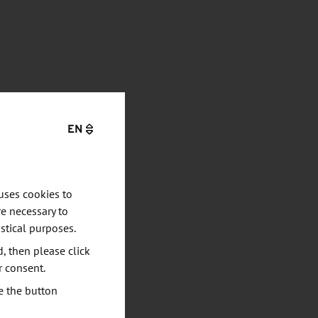
EN
uses cookies to
e necessary to
stical purposes.
d, then please click
r consent.
e the button