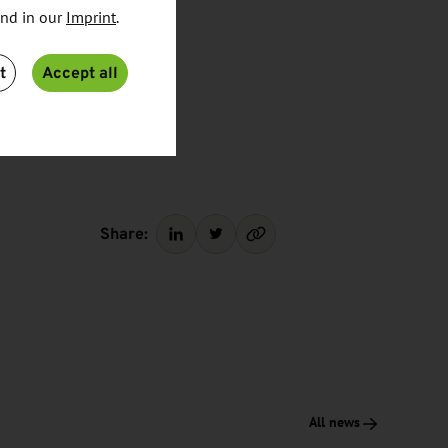
und in our
Imprint
.
t
Accept all
Share:
All news