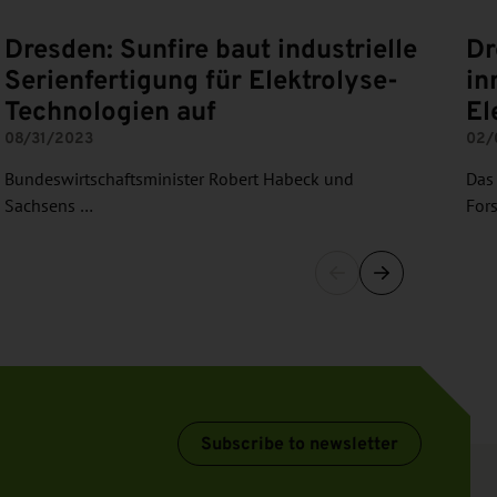
Dresden: Sunfire baut industrielle
Dr
Serienfertigung für Elektrolyse-
in
Technologien auf
El
08/31/2023
02/
Bundeswirtschaftsminister Robert Habeck und
Das
Sachsens …
For
Subscribe to newsletter