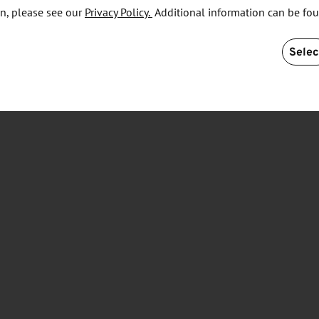
n, please see our
Privacy Policy.
Additional information can be fo
fire im Rahmen der „Important Projects of Common
halten.
Selec