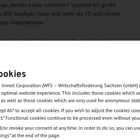
age, bereits heute verlässlich Systeme für große
m 400-köpfigen Team und mehr als 70 realisierten
olyse-Unternehmen.
esdener Spezialisten beim Aufbau der grünen
dustrie gerecht zu werden, überführt Sunfire seine
Maßstab – und wird dabei nun auch von Amazon
, bis 2040 in allen Unternehmensbereichen CO
-
2
ookies
dem wir über unseren Climate Pledge Fund in
sagt Kara Hurst, Vice President Worldwide
 Invest Corporation (WFS – Wirtschaftsförderung Sachsen GmbH) 
 optimal website experience. This includes those cookies which ar
st ein besonders wichtiger Baustein im europäischen
 as well as those cookies which are only used for anonymous stati
ativen Produkten einen entscheidenden Beitrag zu
ept All” to accept all cookies. If you wish to adjust the cookies use
ct.” Functional cookies continue to be processed even without you
or revoke your consent at any time. In order to do so, you can us
apital zur Industrialisierung seiner Elektrolyse-
ings” at the end of the page.
rnehmen in seiner Serie-D-Finanzierungsrunde 195