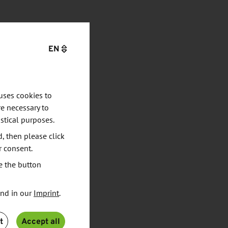
EN
uses cookies to
e necessary to
stical purposes.
d, then please click
r consent.
e the button
und in our
Imprint
.
t
Accept all