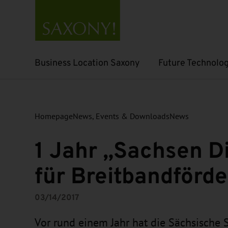
Business Location Saxony
Future Technolog
Open submenu
Open submenu
Homepage
News, Events & Downloads
News
1 Jahr „Sachsen Di
für Breitbandförd
03/14/2017
Vor rund einem Jahr hat die Sächsische S