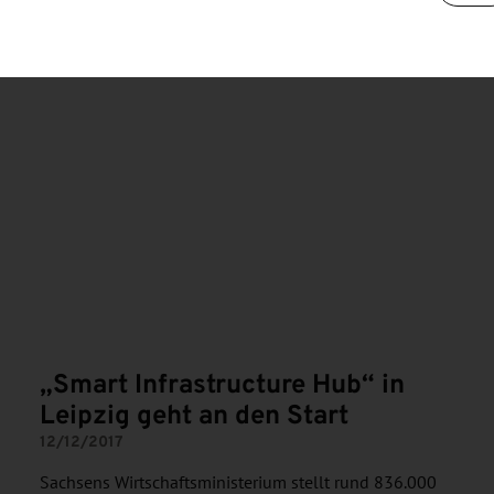
„Smart Infrastructure Hub“ in
Leipzig geht an den Start
12/12/2017
Sachsens Wirtschaftsministerium stellt rund 836.000