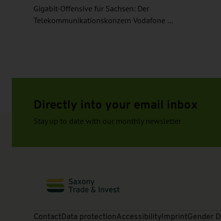
Gigabit-Offensive für Sachsen: Der
Telekommunikationskonzern Vodafone …
Directly into your email inbox
Stay up to date with our monthly newsletter
Contact
Data protection
Accessibility
Imprint
Gender D