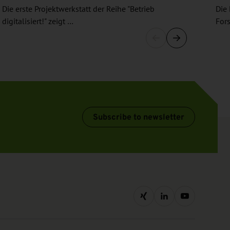
Die erste Projektwerkstatt der Reihe "Betrieb
Die
digitalisiert!" zeigt …
For
Subscribe to newsletter