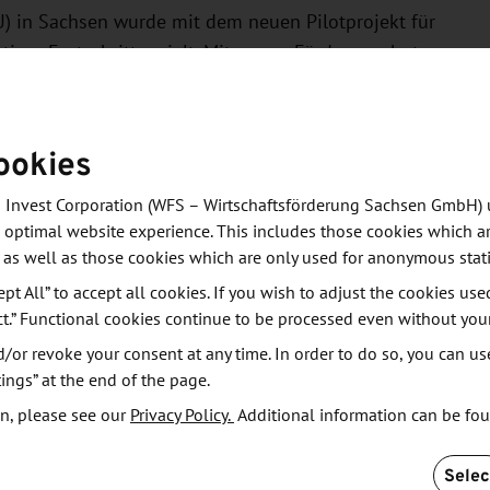
) in Sachsen wurde mit dem neuen Pilotprojekt für
iger Fortschritt erzielt. Mit neuen Förderangeboten
h KMU noch intensiver bei der Digitalisierung vom
eim Check des Digitalisierungsgrades des
aler Angebote, beim Aufbau entsprechender
ookies
g.
 Invest Corporation (WFS – Wirtschaftsförderung Sachsen GmbH) 
 optimal website experience. This includes those cookies which ar
Sachsen Digital“ ist die Zusammenarbeit von
 as well as those cookies which are only used for anonymous stati
r die Bewerbung Dresdens als "Smart Systems Hub".
ept All” to accept all cookies. If you wish to adjust the cookies use
ternet der Dinge noch stärker von Sachsen aus
ct.” Functional cookies continue to be processed even without you
le Sichtbarkeit sächsischer Kompetenzen auf diesem
or revoke your consent at any time. In order to do so, you can us
n ist die vom Digitalverband Bitkom initiierte und
ings” at the end of the page.
ne Initiative eines bundesweiten Hub-Konzepts. Die
n, please see our
Privacy Policy.
Additional information can be fo
ojektidee in das bundesweite Hub-Konzept wird für
Selec