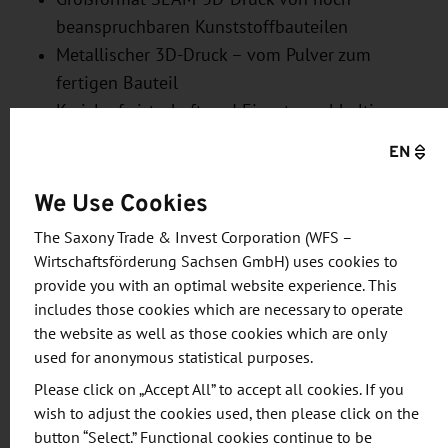
beanspruchbaren Kunststoffbauteilen
Metallischer 3D-Druck – vom Pulver zum
fertigen Bauteil
Kreislaufwirtschaft und Einsatz nachhaltiger
Materialien im 3D-Druck.
EN
Im anschließenden Workshop konnten die
We Use Cookies
Teilnehmer sich in der Bauteilgestaltung erproben
The Saxony Trade & Invest Corporation (WFS –
und einen Gestaltungskatalog für 3D-gedruckte
Wirtschaftsförderung Sachsen GmbH) uses cookies to
Bauteile und Werkzeuge entwickeln. Dabei ging es
provide you with an optimal website experience. This
einmal um den additiven Designprozess für Metall
includes those cookies which are necessary to operate
und Konzepte für den Werkzeug- und Formenbau
the website as well as those cookies which are only
sowie um den additiven Designprozess für
used for anonymous statistical purposes.
Kunststoff und Konzepte für großformatige 3D-
Please click on „Accept All” to accept all cookies. If you
gedruckte Werkzeuge.
wish to adjust the cookies used, then please click on the
button “Select.” Functional cookies continue to be