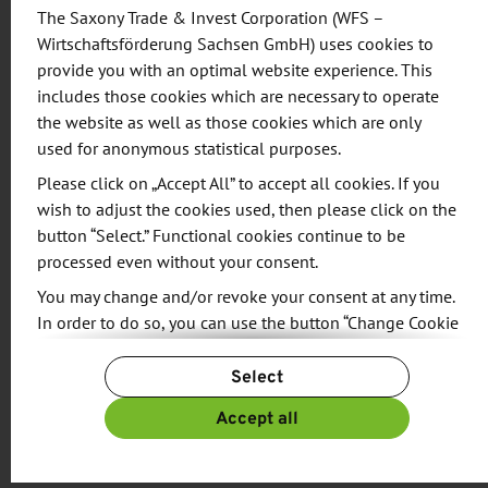
hochwertiger medizinischer Versorgung beiträgt.
The Saxony Trade & Invest Corporation (WFS –
Künstliche Intelligenz kann in den nächsten fünf
Wirtschaftsförderung Sachsen GmbH) uses cookies to
Jahren dabei unterstützen, Prozesse in der
provide you with an optimal website experience. This
includes those cookies which are necessary to operate
Versorgung zu automatisieren und dadurch die
the website as well as those cookies which are only
knappe Ressource Personal zu entlasten. Es wurde
used for anonymous statistical purposes.
deutlich, dass die Technologien dafür vorhanden
Please click on „Accept All” to accept all cookies. If you
sind, aber oftmals die finanziellen Mittel in den
wish to adjust the cookies used, then please click on the
Krankenhäusern und Praxen sowie auch zum Teil
button “Select.” Functional cookies continue to be
das Wissen über digitale Technologien fehlen. Ein
processed even without your consent.
wichtiger Punkt ist zudem, dass der
You may change and/or revoke your consent at any time.
Technologietransfer aus der Wissenschaft in die
In order to do so, you can use the button “Change Cookie
Praxis schneller und einfacher gelingt. Positive
Settings” at the end of the page.
Select
Effekte verspricht man sich auch von der
For more information, please see our
Privacy Policy.
Zusammenarbeit zwischen den Regionen und
Additional information can be found in our
Imprint
.
Accept all
Akteuren in Sachsen und Brandenburg, um die
Gesundheitsmodell-Region Lausitz voranzubringen.