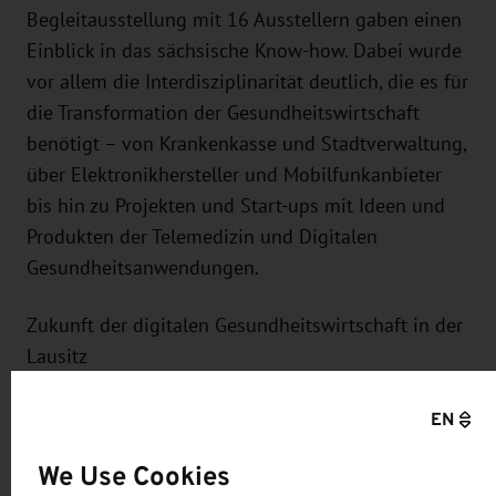
Begleitausstellung mit 16 Ausstellern gaben einen
Einblick in das sächsische Know-how. Dabei wurde
vor allem die Interdisziplinarität deutlich, die es für
die Transformation der Gesundheitswirtschaft
benötigt – von Krankenkasse und Stadtverwaltung,
über Elektronikhersteller und Mobilfunkanbieter
bis hin zu Projekten und Start-ups mit Ideen und
Produkten der Telemedizin und Digitalen
Gesundheitsanwendungen.
Zukunft der digitalen Gesundheitswirtschaft in der
Lausitz
In der abschließenden Diskussionsrunde waren
EN
sich die Teilnehmer einig, dass die Digitalisierung
We Use Cookies
zur Sicherstellung flächendeckender qualitativ