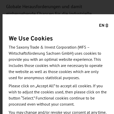
Globale Herausforderungen und damit
einhergehende Chancen für die industrielle
Wettbewerbsfähigkeit Sachsens entstehen
EN
insbesondere in den folgenden Themenfeldern:
We Use Cookies
Industrien der Zukunft: energie- und
The Saxony Trade & Invest Corporation (WFS –
ressourceneffiziente Produktion sowie neue
Wirtschaftsförderung Sachsen GmbH) uses cookies to
Werkstoffe und Materialien, smarte
provide you with an optimal website experience. This
Technologien
includes those cookies which are necessary to operate
Energie: effiziente Energienutzung,
the website as well as those cookies which are only
emissionsarme Energiebereitstellung in
used for anonymous statistical purposes.
Erzeugung und Transport, sichere und flexible
Please click on „Accept All” to accept all cookies. If you
Energieversorgung, Sektorenkopplung
wish to adjust the cookies used, then please click on the
Mobilität: effiziente und umweltfreundliche
button “Select.” Functional cookies continue to be
processed even without your consent.
Fahrzeugkonzepte, Antriebstechnologien und
Kraftstoffe sowie Verkehrssysteme
You may change and/or revoke your consent at any time.