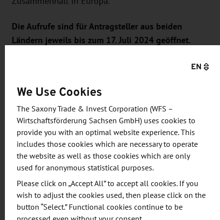
Zusammenhalt in Europa."
Die Aufrufe sind für Antragsteller aus beiden
Ländern jeweils bis zum 17. Juli 2024 geöffnet.
EN
Im Rahmen des ersten sächsisch-tschechischen
Förderaufrufs aus dem Jahr 2023 zum Thema
We Use Cookies
"Intelligente, sichere, nachhaltige und resiliente
Mobilität und Verkehrssysteme für Personen und
The Saxony Trade & Invest Corporation (WFS –
Güter" wurden fünf Projektverbünde ausgewählt.
Wirtschaftsförderung Sachsen GmbH) uses cookies to
provide you with an optimal website experience. This
Sie widmen sich etwa der Entwicklung eines
includes those cookies which are necessary to operate
wasserstoffbetriebenen Kleinfahrzeuges, forschen
the website as well as those cookies which are only
an alternativen Lokalisierungstechnologien, um
used for anonymous statistical purposes.
mittels digitaler Karten die Position von Zügen
Please click on „Accept All” to accept all cookies. If you
hochgenau bestimmen zu können oder arbeiten an
wish to adjust the cookies used, then please click on the
einer Monitoring-Plattform, um den
button “Select.” Functional cookies continue to be
Verschleißzustand von Bahngleisen zu überwachen.
processed even without your consent.