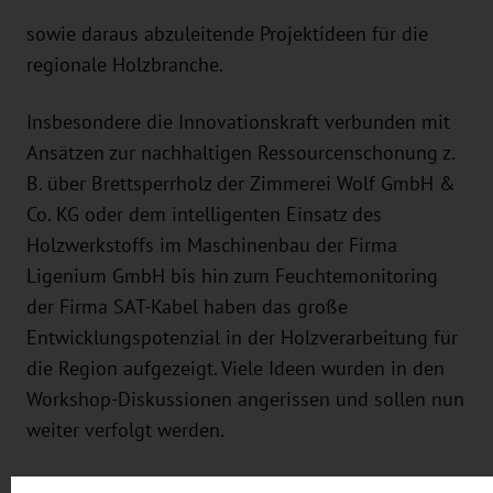
sowie daraus abzuleitende Projektideen für die
regionale Holzbranche.
Insbesondere die Innovationskraft verbunden mit
Ansätzen zur nachhaltigen Ressourcenschonung z.
B. über Brettsperrholz der Zimmerei Wolf GmbH &
Co. KG oder dem intelligenten Einsatz des
Holzwerkstoffs im Maschinenbau der Firma
Ligenium GmbH bis hin zum Feuchtemonitoring
der Firma SAT-Kabel haben das große
Entwicklungspotenzial in der Holzverarbeitung für
die Region aufgezeigt. Viele Ideen wurden in den
Workshop-Diskussionen angerissen und sollen nun
weiter verfolgt werden.
Zusammenfassend lässt sich sagen, dass