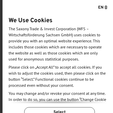
Veranstalter und Teilnehmer - mehrheitlich
EN
Unternehmer der Region - dank
We Use Cookies
überdurchschnittlicher Diskussionsfreude
gemeinsam eine sehr gute Basis für die weitere
The Saxony Trade & Invest Corporation (WFS –
innovative Entwicklung der Holz-Kompetenz-
Wirtschaftsförderung Sachsen GmbH) uses cookies to
Region Erzgebirge gelegt haben.
provide you with an optimal website experience. This
includes those cookies which are necessary to operate
the website as well as those cookies which are only
Gemeinsam mit den regionalen Partnern
used for anonymous statistical purposes.
Wirtschaftsförderung Erzgebirge, LEADER-
Please click on „Accept All” to accept all cookies. If you
Regionalmanagement Zukunft Westerzgebirge e.V.
wish to adjust the cookies used, then please click on the
und dem LignoSax e. V. wird es eine Fortsetzung
button “Select.” Functional cookies continue to be
bzw. Vertiefung der Veranstaltung im 1. Halbjahr
processed even without your consent.
2025 geben.
You may change and/or revoke your consent at any time.
In order to do so, you can use the button “Change Cookie
Settings” at the end of the page.
Additional information
Select