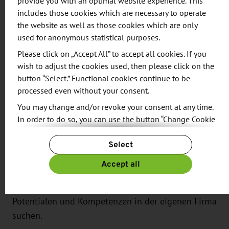
provide you with an optimal website experience. This
er es auch? Dabei diskutierten die Teilnehmer,
includes those cookies which are necessary to operate
wann sich das rechnet, welche Kompetenzen als
the website as well as those cookies which are only
Zulieferer gefragt sind und wie es gelingt, eine
used for anonymous statistical purposes.
bestimmte Rolle in der Supply Chain zu
Please click on „Accept All” to accept all cookies. If you
übernehmen.
wish to adjust the cookies used, then please click on the
button “Select.” Functional cookies continue to be
Zusammenfassend lässt sich sagen, dass die
processed even without your consent.
größten Innovationspotenziale dort entstehen, wo
You may change and/or revoke your consent at any time.
unterschiedliche Branchen aufeinandertreffen und
In order to do so, you can use the button “Change Cookie
diese Potenziale der branchenübergreifenden
Settings” at the end of the page.
Select
Vernetzung noch stärker genutzt werden sollten.
For more information, please see our
Privacy Policy.
Innenräume werden zum Alleinstellungsmerkmal
Additional information can be found in our
Imprint
.
Accept all
für Fahrzeuge und damit immer wichtiger für die
Hersteller. Zulieferer sollten nach versteckte
Potentialen und Kompetenzen in der eigenen Firma
suchen.