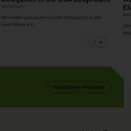
El
04/25/2017
04/
Die beiden sächsischen Cluster biosaxony e. V. und
Cool Silicon e. V. …
„Dam
Ang
Subscribe to newsletter