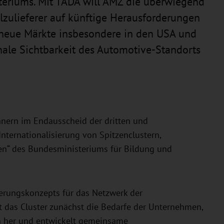
eriums. Mit TADA will AMZ die überwiegend
lzulieferer auf künftige Herausforderungen
, neue Märkte insbesondere in den USA und
nale Sichtbarkeit des Automotive-Standorts
nnern im Endausscheid der dritten und
nternationalisierung von Spitzenclustern,
en“ des Bundesministeriums für Bildung und
sierungskonzepts für das Netzwerk der
t das Cluster zunächst die Bedarfe der Unternehmen,
ern her und entwickelt gemeinsame