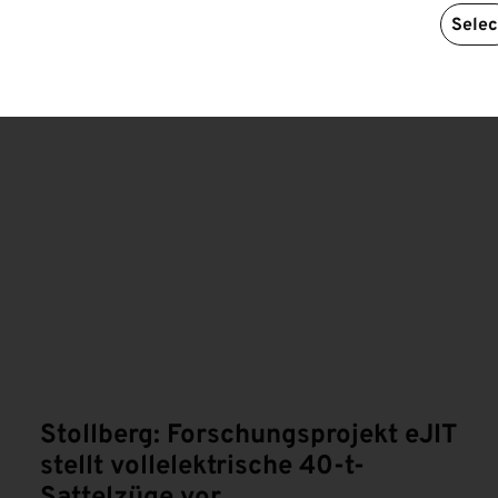
icon“.
Selec
Stollberg: Forschungsprojekt eJIT
stellt vollelektrische 40-t-
Sattelzüge vor