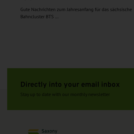
Gute Nachrichten zum Jahresanfang für das sächsische
Bahncluster BTS …
Directly into your email inbox
Stay up to date with our monthly newsletter