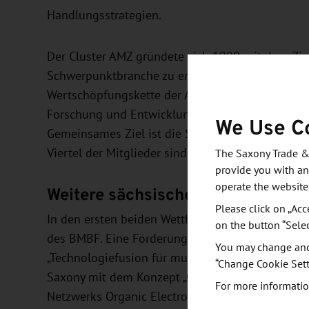
Handlungsstrategien.
Der Cluster AMZ gründete sich 1999 mit dem Ziel
Schwerpunktbranche zu entwickeln. Im Cluster k
Wertschöpfungskette der Automobilindustrie. D
Forschung und Entwicklung, Automobilzulieferer,
We Use C
Gemeinsames Ziel ist die Stärkung Sachsens als P
Viertel der Mitglieder sind kleine und mittlere
The Saxony Trade &
provide you with an
operate the website
Weitere sächsische Cluster geförd
Please click on „Acc
In den ersten beiden Wettbewerbsrunden überzeug
on the button “Sele
des BMBF. Eine Förderung für Internationalisieru
You may change and/
„Technologiefusion für multifunktionale Leichtba
“Change Cookie Sett
Saxony mit dem Konzept „Organische Elektronik:
For more informatio
Netzwerks Organic Electronics Saxony“ und der Coo