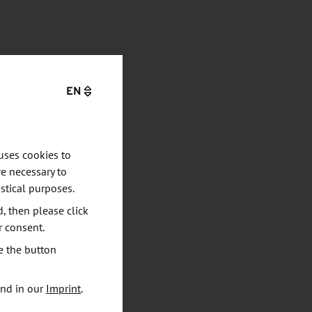
EN
uses cookies to
e necessary to
stical purposes.
d, then please click
r consent.
e the button
und in our
Imprint
.