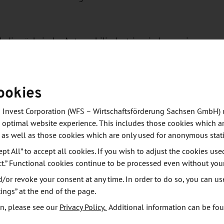
, die sächsische Automobilindustrie wieder zu einer
ooperieren Akteure der gesamten
ie rund 100 Mitglieder kommen aus den Bereichen
 Maschinenbau und Industrie-Dienstleister.
ookies
artner für die globale Automobilindustrie. Drei
 Unternehmen (KMU).
 Invest Corporation (WFS – Wirtschaftsförderung Sachsen GmbH) 
 optimal website experience. This includes those cookies which ar
 as well as those cookies which are only used for anonymous stati
ert
ept All” to accept all cookies. If you wish to adjust the cookies use
ten bereits drei andere sächsische Cluster die Jury
ct.” Functional cookies continue to be processed even without you
ng erhielten bislang die Cluster MERGE zur
or revoke your consent at any time. In order to do so, you can us
ustrukturen“, das Netzwerk Organic Electronics
ings” at the end of the page.
 Kommerzialisierung durch Internationalisierung des
n, please see our
Privacy Policy.
Additional information can be fo
l Silicon e. V. mit dem Projekt „iCool -