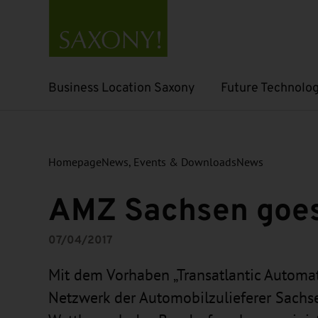
Business Location Saxony
Future Technolog
Open submenu
Open submenu
Homepage
News, Events & Downloads
News
AMZ Sachsen goes 
07/04/2017
Mit dem Vorhaben „Transatlantic Automat
Netzwerk der Automobilzulieferer Sachse