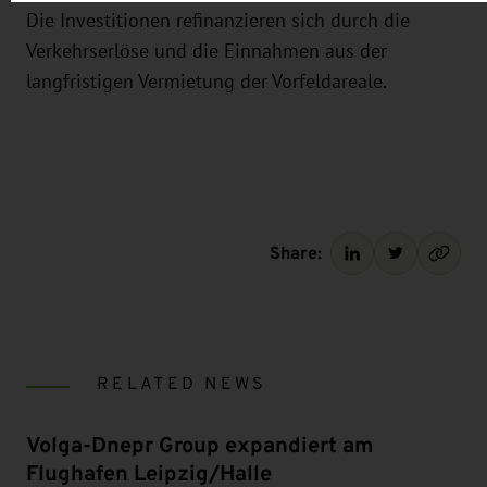
Die Investitionen refinanzieren sich durch die
Verkehrserlöse und die Einnahmen aus der
langfristigen Vermietung der Vorfeldareale.
Share:
RELATED NEWS
Volga-Dnepr Group expandiert am
Flughafen Leipzig/Halle