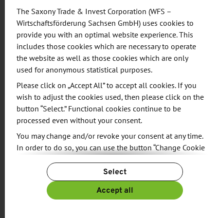
The Saxony Trade & Invest Corporation (WFS –
anderem die neu in die Flotte zu integrierenden
Wirtschaftsförderung Sachsen GmbH) uses cookies to
Airbus A330-Frachter.
provide you with an optimal website experience. This
includes those cookies which are necessary to operate
Der Ausbau der Abstellkapazitäten für Flugzeuge
the website as well as those cookies which are only
im Bereich des Drehkreuzes ist auch erforderlich,
used for anonymous statistical purposes.
da die Standplatz-Kapazitäten auf den drei
Please click on „Accept All” to accept all cookies. If you
weiteren Vorfeldern des Airports auf Grund der
wish to adjust the cookies used, then please click on the
allgemeinen Verkehrsentwicklung in Spitzenzeiten
button “Select.” Functional cookies continue to be
ausgelastet sind. Die Vorfeld-Erweiterung ist damit
processed even without your consent.
essentiell für den langfristigen Weiterbetrieb des
You may change and/or revoke your consent at any time.
Drehkreuzes am Standort Leipzig / Halle.
In order to do so, you can use the button “Change Cookie
Settings” at the end of the page.
Select
Die geplanten Investitionen für den Bau der
For more information, please see our
Privacy Policy.
Rollwege sowie die Vorfelderweiterung belaufen
Additional information can be found in our
Imprint
.
Accept all
sich auf rund 210 Millionen Euro und werden
durch die Flughafen Leipzig/Halle GmbH getätigt.