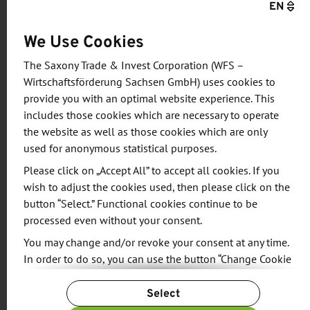
EN
nahezu unverändert gegenüber dem Jahr 2018.
We Use Cookies
The Saxony Trade & Invest Corporation (WFS –
Wirtschaftsförderung Sachsen GmbH) uses cookies to
Importe nach Sachsen erreichten 2019
provide you with an optimal website experience. This
einen Höchststand
includes those cookies which are necessary to operate
Waren im Wert von 26,8 Milliarden Euro hat der
the website as well as those cookies which are only
used for anonymous statistical purposes.
Freistaat Sachsen im Jahr 2019 importiert. Das
bedeutet einen Anstieg um acht Prozent zum
Please click on „Accept All” to accept all cookies. If you
wish to adjust the cookies used, then please click on the
Vorjahr und damit einen neuen Höchstwert.
button “Select.” Functional cookies continue to be
processed even without your consent.
Wie bei der Ausfuhr spielten die Erzeugnisse des
You may change and/or revoke your consent at any time.
Kraftfahrzeugbaus bei der Einfuhr eine
In order to do so, you can use the button “Change Cookie
entscheidende Rolle. So stiegen die Importe von
Settings” at the end of the page.
Fahrgestellen, Karosserien, Motoren, Teilen und
Select
For more information, please see our
Privacy Policy.
Zubehör für Kraftfahrzeuge um zehn Prozent auf