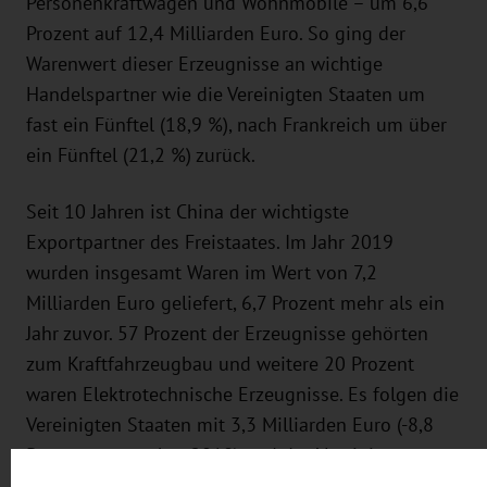
Personenkraftwagen und Wohnmobile – um 6,6
Prozent auf 12,4 Milliarden Euro. So ging der
Warenwert dieser Erzeugnisse an wichtige
Handelspartner wie die Vereinigten Staaten um
fast ein Fünftel (18,9 %), nach Frankreich um über
ein Fünftel (21,2 %) zurück.
Seit 10 Jahren ist China der wichtigste
Exportpartner des Freistaates. Im Jahr 2019
wurden insgesamt Waren im Wert von 7,2
Milliarden Euro geliefert, 6,7 Prozent mehr als ein
Jahr zuvor. 57 Prozent der Erzeugnisse gehörten
zum Kraftfahrzeugbau und weitere 20 Prozent
waren Elektrotechnische Erzeugnisse. Es folgen die
Vereinigten Staaten mit 3,3 Milliarden Euro (-8,8
Prozent gegenüber 2018) und das Vereinigte
Königreich mit 2,4 Milliarden Euro und damit