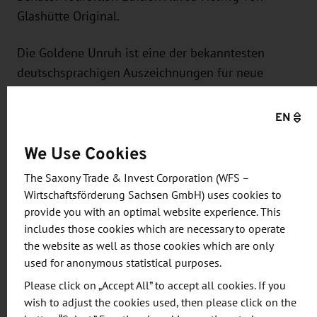
Glashütte Original.
Die Goldene Unruh ist eine der bekanntesten
deutschsprachigen Auszeichnungen für neue
Uhrenmodelle und wird jährlich verliehen.
Organisiert wird er vom Uhren-Magazin, dem
EN
Nachrichtenmagazin Focus und dessen Online-
We Use Cookies
Plattform. Mit der Wahl küren die Leser von
UHREN-MAGAZIN, Watchtime.net, Focus und Focus
The Saxony Trade & Invest Corporation (WFS –
Online “Die besten Uhren der Welt”. Nach Angaben
Wirtschaftsförderung Sachsen GmbH) uses cookies to
der Organisatoren wählten in diesem Jahr fast
provide you with an optimal website experience. This
includes those cookies which are necessary to operate
8.000 Uhrenfans ihre Favoriten aus 290 Uhren.
the website as well as those cookies which are only
used for anonymous statistical purposes.
Darüber hinaus zeichnete die Redaktion des Uhren-
Please click on „Accept All” to accept all cookies. If you
Magazins das Modell Triple Split von Lange Uhren
wish to adjust the cookies used, then please click on the
auch noch mit der Goldmedaille Technik aus und