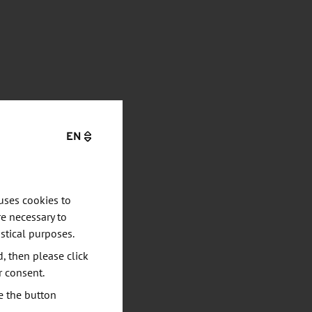
EN
uses cookies to
e necessary to
stical purposes.
d, then please click
r consent.
e the button