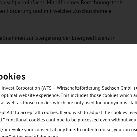
ausch) vereinfacht. Mithilfe eines Berechnungstools
einer Förderung und mit welcher Zuschusshöhe er
ßnahmen zur Steigerung der Energieeffizienz in
ig attraktiver gestaltet. Um den
 und die Unternehmen bei der Modernisierung zu
hoben.
ookies
rgie/2014 mit Mitteln des Europäischen Fonds für
 Invest Corporation (WFS – Wirtschaftsförderung Sachsen GmbH) 
arung von CO
-Emissionen in Unternehmen. Sie
2
 optimal website experience. This includes those cookies which ar
 sächsischer Unternehmen bei und dienen
 as well as those cookies which are only used for anonymous stati
limaprogramms Sachsen.
ept All” to accept all cookies. If you wish to adjust the cookies use
ct.” Functional cookies continue to be processed even without you
 - Sächsische Aufbaubank - Förderbank zuständig, für
or revoke your consent at any time. In order to do so, you can us
ht die Sächsische Energieagentur – SAENA GmbH zur