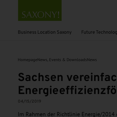
Business Location Saxony
Future Technolog
Open submenu
Open submenu
Homepage
News, Events & Downloads
News
Sachsen vereinfac
Energieeffizienzf
04/15/2019
Im Rahmen der Richtlinie Energie/2014 