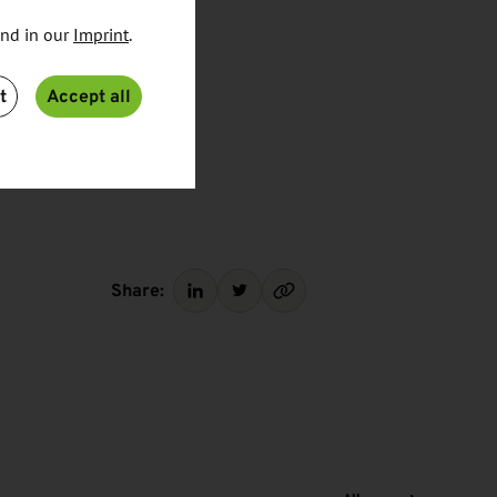
und in our
Imprint
.
t
Accept all
Share: