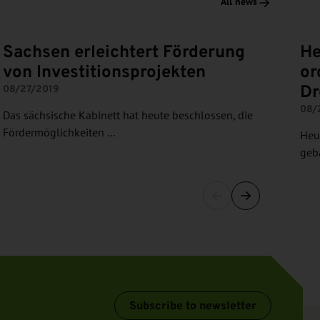
All news
Sachsen erleichtert Förderung
He
von Investitionsprojekten
or
Dr
08/27/2019
08/
Das sächsische Kabinett hat heute beschlossen, die
Fördermöglichkeiten …
Heut
geb
Subscribe to newsletter