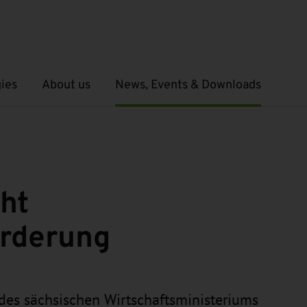
ies
About us
News, Events & Downloads
Open submenu
Open submenu
ht
örderung
des sächsischen Wirtschaftsministeriums