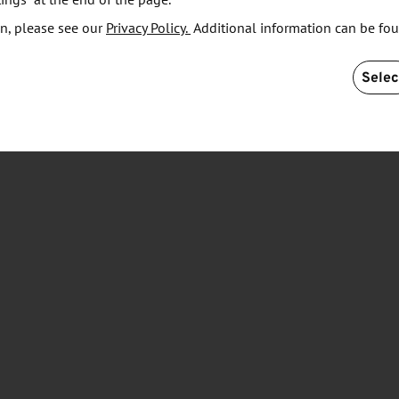
ings” at the end of the page.
n, please see our
Privacy Policy.
Additional information can be fo
Selec